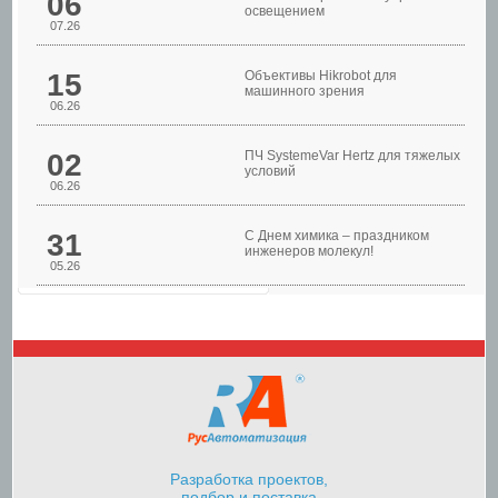
06
освещением
07.26
Шкафы управления
15
Объективы Hikrobot для
машинного зрения
06.26
02
ПЧ SystemeVar Hertz для тяжелых
условий
06.26
31
С Днем химика – праздником
инженеров молекул!
05.26
Шкафы управления
насосами
Разработка проектов,
подбор и поставка