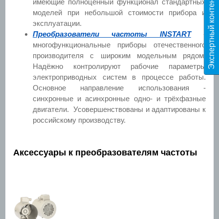
Э
к
с
п
е
р
т
н
ы
й
к
о
н
т
е
н
т
T
E
S
имеющие полноценный функционал стандартных
моделей при небольшой стоимости прибора и
эксплуатации.
Преобразователи частоты INSTART
-
многофункциональные приборы отечественного
производителя с широким модельным рядом.
Надёжно контролируют рабочие параметры
электроприводных систем в процессе работы.
Основное направление использования -
синхронные и асинхронные одно- и трёхфазные
двигатели. Усовершенствованы и адаптированы к
российскому производству.
Аксессуары к преобразователям частоты