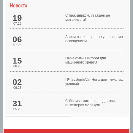
Новости
19
С праздником, уважаемые
металлурги!
07.26
06
Автоматизированное управление
освещением
07.26
Шкафы управления
15
Объективы Hikrobot для
машинного зрения
06.26
02
ПЧ SystemeVar Hertz для тяжелых
условий
06.26
31
С Днем химика – праздником
инженеров молекул!
05.26
Шкафы управления
насосами