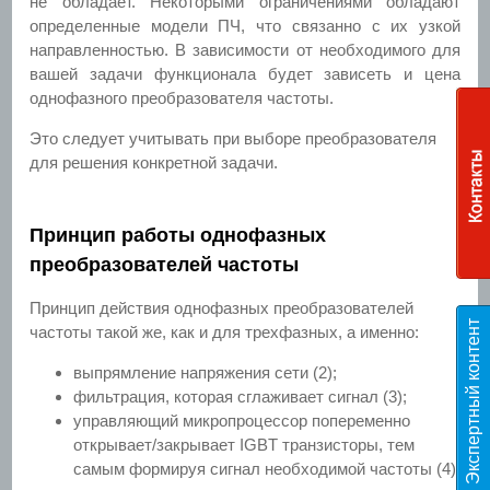
не обладает. Некоторыми ограничениями обладают
определенные модели ПЧ, что связанно с их узкой
направленностью. В зависимости от необходимого для
вашей задачи функционала будет зависеть и цена
однофазного преобразователя частоты.
Это следует учитывать при выборе преобразователя
для решения конкретной задачи.
Принцип работы однофазных
преобразователей частоты
Принцип действия однофазных преобразователей
Э
к
с
п
е
р
т
н
ы
й
к
о
н
т
е
н
т
T
E
S
частоты такой же, как и для трехфазных, а именно:
выпрямление напряжения сети (2);
фильтрация, которая сглаживает сигнал (3);
управляющий микропроцессор попеременно
открывает/закрывает IGBT транзисторы, тем
самым формируя сигнал необходимой частоты (4);