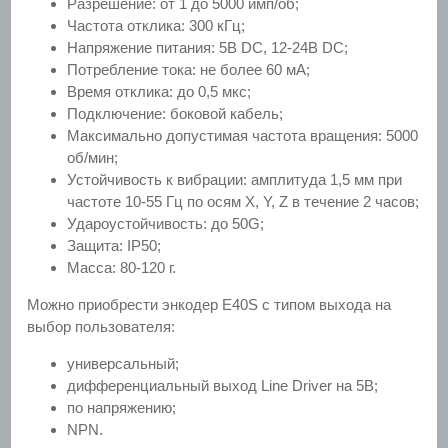
Разрешение: от 1 до 5000 имп/об;
Частота отклика: 300 кГц;
Напряжение питания: 5В DC, 12-24В DC;
Потребление тока: не более 60 мА;
Время отклика: до 0,5 мкс;
Подключение: боковой кабель;
Максимально допустимая частота вращения: 5000
об/мин;
Устойчивость к вибрации: амплитуда 1,5 мм при
частоте 10-55 Гц по осям X, Y, Z в течение 2 часов;
Удароустойчивость: до 50G;
Защита: IP50;
Масса: 80-120 г.
Можно приобрести энкодер E40S с типом выхода на
выбор пользователя:
универсальный;
дифференциальный выход Line Driver на 5В;
по напряжению;
NPN.