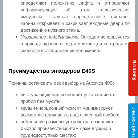
определяют положение лифта и отправляют
информирующие об этом электрические
импульсы. Получая определенные сигналы,
кабина открывает и закрывает входные двери по
достижению нужного этажа.
Управление подъёмниками.
Энкодер используется
в приводе кранов и подъемников для контроля их
скорости и стабилизации положения.
Преимущества энкодеров E40S
Причины остановить свой выбор на Autonics 40S:
выступающий вал позволяет устанавливать
прибор без муфты;
малый инерционный момент минимизирует
Э
к
с
п
е
р
т
н
ы
й
к
о
н
т
е
н
т
T
E
S
возможное влияние на подключенный прибор;
небольшие размеры устройства позволяют
быстро произвести монтаж даже в узких и
труднодоступных местах;