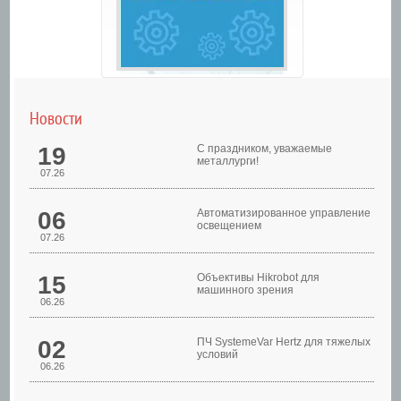
Новости
19
С праздником, уважаемые
металлурги!
07.26
06
Автоматизированное управление
освещением
07.26
Шкафы управления
15
Объективы Hikrobot для
машинного зрения
06.26
02
ПЧ SystemeVar Hertz для тяжелых
условий
06.26