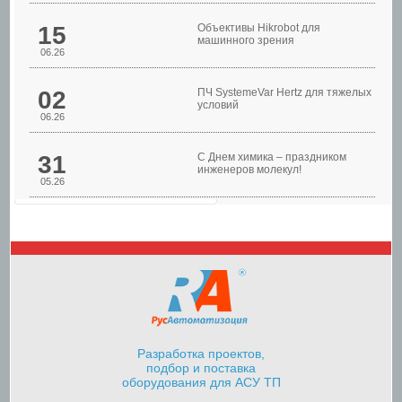
Шкафы управления
15
Объективы Hikrobot для
машинного зрения
06.26
02
ПЧ SystemeVar Hertz для тяжелых
условий
06.26
31
С Днем химика – праздником
инженеров молекул!
05.26
Шкафы управления
насосами
Разработка проектов,
подбор и поставка
оборудования для АСУ ТП