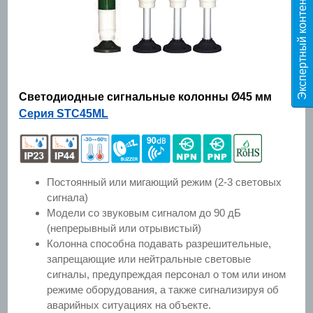
Э
к
с
п
е
р
т
н
ы
й
к
о
н
т
е
н
т
T
E
S
Светодиодные сигнальные колонны Ø45 мм
Серия STC45ML
Постоянный или мигающий режим (2-3 световых
сигнала)
Модели со звуковым сигналом до 90 дБ
(непрерывный или отрывистый)
Колонна способна подавать разрешительные,
запрещающие или нейтральные световые
сигналы, предупреждая персонал о том или ином
режиме оборудования, а также сигнализируя об
аварийных ситуациях на объекте.