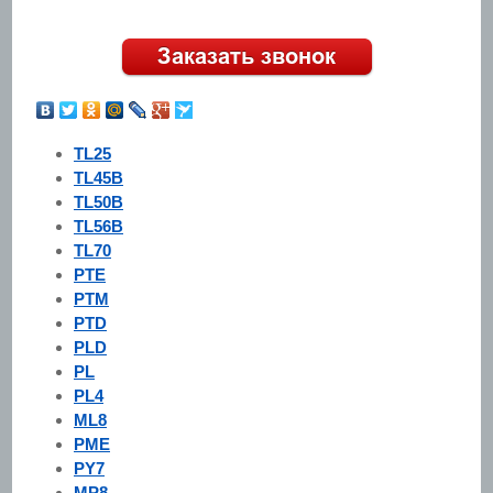
TL25
TL45B
TL50B
TL56B
TL70
PTE
PTM
PTD
PLD
PL
PL4
ML8
PME
PY7
MP8