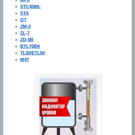
STC45ML
STA
QT
ZM-2
ZL-7
ZD-5B
BTL70BK
TL50/ETL50
M4T