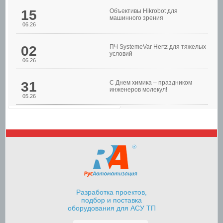
15
Объективы Hikrobot для
машинного зрения
06.26
02
ПЧ SystemeVar Hertz для тяжелых
условий
06.26
31
С Днем химика – праздником
инженеров молекул!
05.26
Шкафы управления
насосами
Разработка проектов,
подбор и поставка
оборудования для АСУ ТП