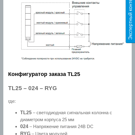
Э
к
с
п
е
р
т
н
ы
й
к
о
н
т
е
н
т
T
E
S
Конфигуратор заказа TL25
TL25 – 024 – RYG
где:
TL25
– светодиодная сигнальная колонна с
диаметром корпуса 25 мм
024
– Напряжение питания 24В DC
RYG
– Цвета модулей