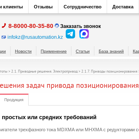
и клиенты
Отзывы
Сотрудничество
Доставка
8-8000-80-35-80
Заказать звонок
infokz@rusautomation.kz
ции
Новости
Применение
Статьи
База знаний
Ка
стоты
>
2.1. Приводные решения. Электропривод
>
2.1.7. Приводы позиционирования
решения задач привода позиционирования
Продукция
 простых или средних требований
игатели трехфазного тока MDXMA или MHXMA с редукторами сер