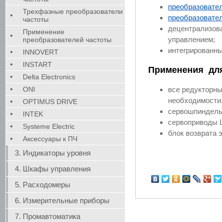
преобразовател
Трехфазные преобразователи
преобразовател
частоты
децентрализо
Применение
управлением;
преобразователей частоты
интегрированны
INNOVERT
INSTART
Применения для
Delta Electronics
ONI
все редукторны
необходимости
OPTIMUS DRIVE
сервошпиндель
INTEK
сервоприводы L
Systeme Electric
блок возврата э
Аксессуары к ПЧ
3. Индикаторы уровня
4. Шкафы управления
5. Расходомеры
6. Измерительные приборы
7. Промавтоматика