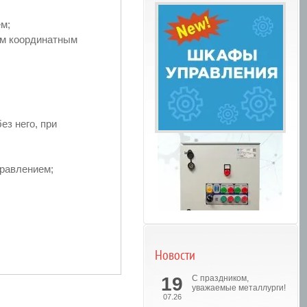
м;
м координатным
ез него, при
правлением;
Новости
Шкафы управления
19
С праздником,
уважаемые металлурги!
07.26