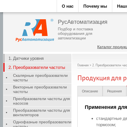
О нас
Почему мы
Наш
РусАвтоматизация
Подбор и поставка
оборудования для
автоматизации
Каталог продук
1. Датчики уровня
Главная
>
2. Преобразователи ча
2. Преобразователи частоты
Скалярные преобразователи
Продукция для 
частоты
Векторные преобразователи
частоты
Описание
Решения
Преобразователи частоты для
насосов
Применения для
Преобразователи частоты для
вентиляторов
стандартные дв
Однофазные преобразователи
тормозом;
частоты