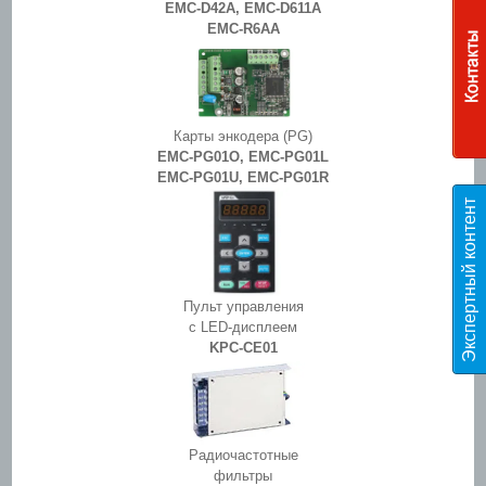
EMC-D42A, EMC-D611A
EMC-R6AA
Карты энкодера (PG)
EMC-PG01O, EMC-PG01L
EMC-PG01U, EMC-PG01R
Э
к
с
п
е
р
т
н
ы
й
к
о
н
т
е
н
т
T
E
S
Пульт управления
с LED-дисплеем
KPC-CE01
Радиочастотные
фильтры