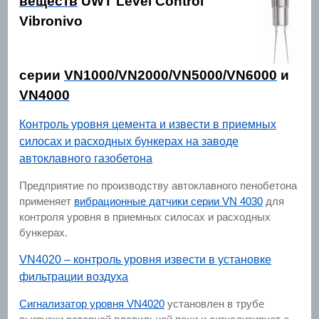
веществ
UWT Level Control
Vibronivo
серии
VN1000/VN2000/VN5000/VN6000
и
VN4000
Контроль уровня цемента и извести в приемных
силосах и расходных бункерах на заводе
автоклавного газобетона
Предприятие по производству автоклавного пенобетона
применяет
вибрационные датчики серии VN 4030
для
контроля уровня в приемных силосах и расходных
бункерах.
VN4020 – контроль уровня извести в установке
фильтрации воздуха
Сигнализатор уровня VN4020
установлен в трубе