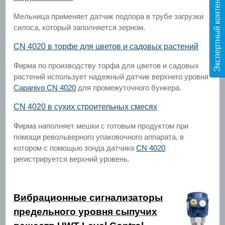
Э
к
с
п
е
р
т
н
ы
й
к
о
н
т
е
н
т
T
E
S
Мельница применяет датчик подпора в трубе загрузки
силоса, который заполняется зерном.
CN 4020 в торфе для цветов и садовых растений
Фирма по производству торфа для цветов и садовых
растений использует надежный датчик верхнего уровня
Capanivo CN 4020
для промежуточного бункера.
CN 4020 в сухих строительных смесях
Фирма наполняет мешки с готовым продуктом при
помощи револьверного упаковочного аппарата, в
котором с помощью зонда датчика
CN 4020
регистрируется верхний уровень.
Вибрационные сигнализаторы
предельного уровня сыпучих