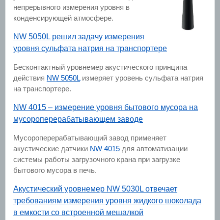
непрерывного измерения уровня в
конденсирующей атмосфере.
NW 5050L решил задачу измерения
уровня сульфата натрия на транспортере
Бесконтактный уровнемер акустического принципа
действия
NW 5050L
измеряет уровень сульфата натрия
на транспортере.
NW 4015 – измерение уровня бытового мусора на
мусороперерабатывающем заводе
Мусороперерабатывающий завод применяет
акустические датчики
NW 4015
для автоматизации
системы работы загрузочного крана при загрузке
бытового мусора в печь.
Акустический уровнемер NW 5030L отвечает
требованиям измерения уровня жидкого шоколада
в емкости со встроенной мешалкой