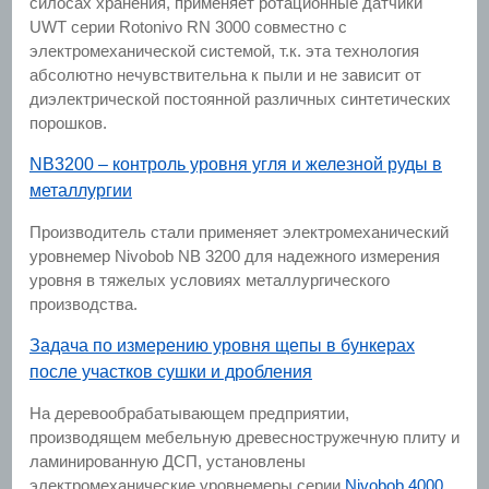
силосах хранения, применяет ротационные датчики
UWT серии Rotonivo RN 3000 совместно с
электромеханической системой, т.к. эта технология
абсолютно нечувствительна к пыли и не зависит от
диэлектрической постоянной различных синтетических
порошков.
NB3200 – контроль уровня угля и железной руды в
металлургии
Производитель стали применяет электромеханический
уровнемер Nivobob NB 3200 для надежного измерения
уровня в тяжелых условиях металлургического
производства.
Задача по измерению уровня щепы в бункерах
после участков сушки и дробления
На деревообрабатывающем предприятии,
производящем мебельную древесностружечную плиту и
ламинированную ДСП, установлены
электромеханические уровнемеры серии
Nivobob 4000