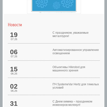
Новости
19
С праздником, уважаемые
металлурги!
07.26
06
Автоматизированное управление
освещением
07.26
Шкафы управления
15
Объективы Hikrobot для
машинного зрения
06.26
02
ПЧ SystemeVar Hertz для тяжелых
условий
06.26
31
С Днем химика – праздником
инженеров молекул!