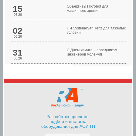
15
Объективы Hikrobot для
машинного зрения
06.26
02
ПЧ SystemeVar Hertz для тяжелых
условий
06.26
31
С Днем химика – праздником
инженеров молекул!
05.26
Шкафы управления
насосами
Разработка проектов,
подбор и поставка
оборудования для АСУ ТП