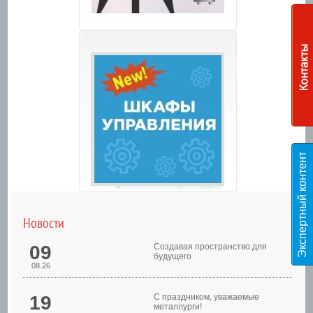
Э
к
с
п
е
р
т
н
ы
й
к
о
н
т
е
н
т
T
E
S
Новости
09
Создавая пространство для
будущего
08.26
19
С праздником, уважаемые
металлурги!