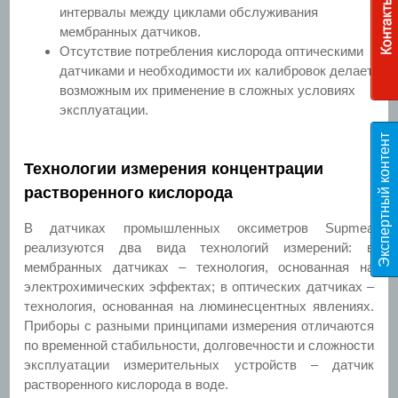
интервалы между циклами обслуживания
мембранных датчиков.
Отсутствие потребления кислорода оптическими
датчиками и необходимости их калибровок делает
возможным их применение в сложных условиях
эксплуатации.
Э
к
с
п
е
р
т
н
ы
й
к
о
н
т
е
н
т
T
E
S
Технологии измерения концентрации
растворенного кислорода
В датчиках промышленных оксиметров Supmea
реализуются два вида технологий измерений: в
мембранных датчиках – технология, основанная на
электрохимических эффектах; в оптических датчиках –
технология, основанная на люминесцентных явлениях.
Приборы с разными принципами измерения отличаются
по временной стабильности, долговечности и сложности
эксплуатации измерительных устройств – датчик
растворенного кислорода в воде.