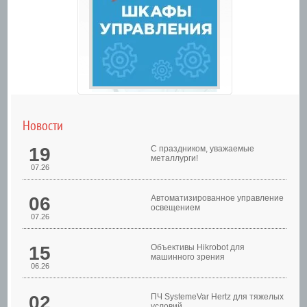
Новости
19
С праздником, уважаемые
металлурги!
07.26
06
Автоматизированное управление
освещением
07.26
Шкафы управления
15
Объективы Hikrobot для
машинного зрения
06.26
02
ПЧ SystemeVar Hertz для тяжелых
условий