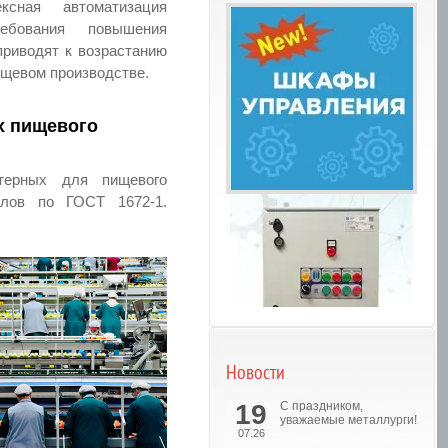
ксная автоматизация
ебования повышения
приводят к возрастанию
ищевом производстве.
х пищевого
ктерных для пищевого
алов по ГОСТ 1672-1.
Новости
Шкафы управления
19
С праздником,
уважаемые металлурги!
07.26