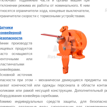
отключают подвижные части и органы машин при
отклонении режима их работы от номинального. К ним
относятся ограничители хода, концевые выключатели,
ограничители скорости с тормозными устройствами.
Датчики
конвейерной
безопасности
.
Линии производств
пищевых продуктов
часто оснащаются
ленточными или
пластинчатыми
конвейерами.
Основной источник
опасности при этом – механически движущиеся предметы на
захват конечностей или одежды персонала в области конта
роликами или рамой несущей конструкции. Дополнительный ри
оборудования конвейера скребками.
Помимо индивидуальных средств защиты, для безопасно
применять различные виды сигнализации для своевременн