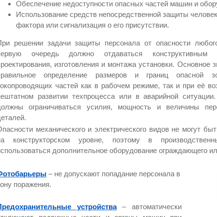
Обеспечение недоступности опасных частей машин и обор
Использование средств непосредственной защиты человека
фактора или сигнализация о его присутствии.
При решении задачи защиты персонала от опасности любог
первую очередь должно отдаваться конструктивным
проектирования, изготовления и монтажа установки. Основное 
правильное определение размеров и границ опасной 
токопроводящих частей как в рабочем режиме, так и при её в
нештатном развитии техпроцесса или в аварийной ситуации.
должны ограничиваться усилия, мощность и величины пе
деталей.
Опасности механического и электрического видов не могут бы
на конструкторском уровне, поэтому в производствен
использоваться дополнительное оборудование ограждающего ил
Фотобарьеры
– не допускают попадание персонала в
зону поражения.
Предохранительные устройства
– автоматически