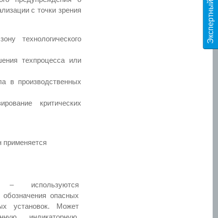
Э
к
с
п
е
р
т
н
ы
й
к
о
н
т
е
н
т
T
E
S
лизации с точки зрения
ону технологического
шения техпроцесса или
ла в производственных
ирование критических
н применяется
 используются
 обозначения опасных
ых установок. Может
ную, индикаторную,