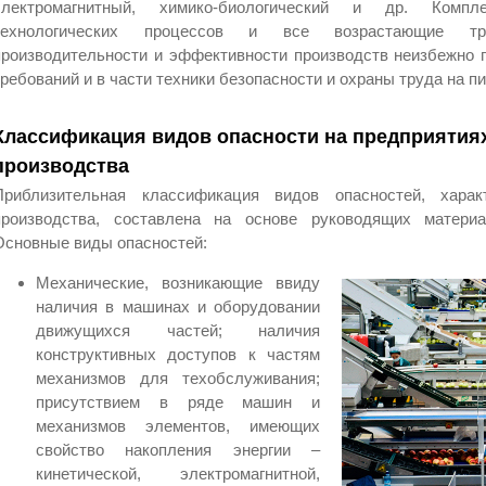
электромагнитный, химико-биологический и др. Компле
технологических процессов и все возрастающие тр
производительности и эффективности производств неизбежно 
требований и в части техники безопасности и охраны труда на п
Классификация видов опасности на предприятия
производства
Приблизительная классификация видов опасностей, хара
производства, составлена на основе руководящих матери
Основные виды опасностей:
Механические, возникающие ввиду
наличия в машинах и оборудовании
движущихся частей; наличия
конструктивных доступов к частям
механизмов для техобслуживания;
присутствием в ряде машин и
механизмов элементов, имеющих
свойство накопления энергии –
кинетической, электромагнитной,