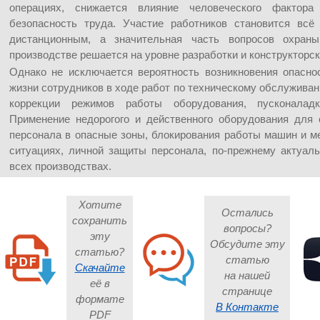
операциях, снижается влияние человеческого фактора
безопасность труда. Участие работников становится всё
дистанционным, а значительная часть вопросов охран
производстве решается на уровне разработки и конструкторск
Однако не исключается вероятность возникновения опасно
жизни сотрудников в ходе работ по техническому обслуживани
коррекции режимов работы оборудования, пусконалад
Применение недорогого и действенного оборудования для 
персонала в опасные зоны, блокирования работы машин и м
ситуациях, личной защиты персонала, по-прежнему актуал
всех производствах.
Хотите
Остались
сохранить
вопросы?
эту
Обсудите эту
статью?
статью
Скачайте
на нашей
её в
странице
формате
В Контакте
PDF