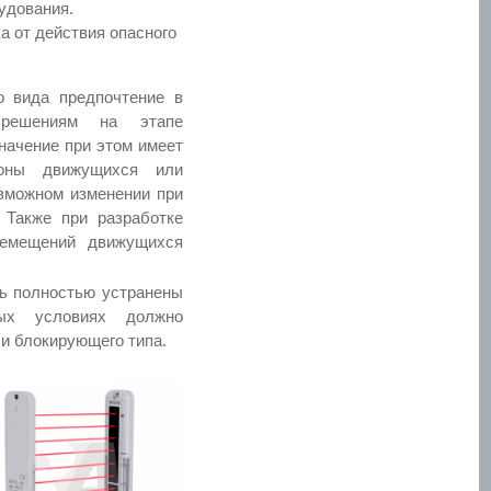
удования.
 от действия опасного
о вида предпочтение в
 решениям на этапе
значение при этом имеет
зоны движущихся или
озможном изменении при
 Также при разработке
ремещений движущихся
Шкафы управления
по радиосигналу
ть полностью устранены
ных условиях должно
и блокирующего типа.