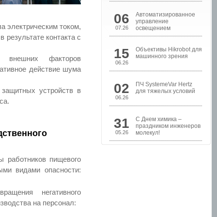
06
Автоматизированное
управление
а электрическим током,
07.26
освещением
в результате контакта с
15
Объективы Hikrobot для
машинного зрения
я внешних факторов
06.26
гативное действие шума
02
ПЧ SystemeVar Hertz
Шкафы управления
 защитных устройств в
для тяжелых условий
насосами
06.26
са.
31
С Днем химика –
праздником инженеров
дственного
05.26
молекул!
ы работников пищевого
ыми видами опасности:
ращения негативного
зводства на персонал:
Шкафы контроля и
управления уровнем