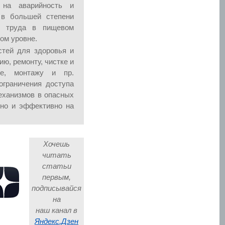
 на аварийность и
 в большей степени
ы труда в пищевом
ом уровне.
стей для здоровья и
ю, ремонту, чистке и
ке, монтажу и пр.
ограничения доступа
еханизмов в опасных
ьно и эффективно на
Хочешь
читать
статьи
первым,
подписывайся
на
наш канал в
Яндекс.Дзен