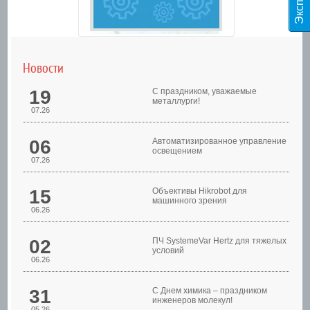
Новости
19
С праздником, уважаемые
металлурги!
07.26
06
Автоматизированное управление
освещением
07.26
Шкафы управления
15
Объективы Hikrobot для
машинного зрения
06.26
02
ПЧ SystemeVar Hertz для тяжелых
условий
06.26
31
С Днем химика – праздником
инженеров молекул!
05.26