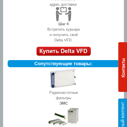
адрес доставки.
Шаг 4
Встретить курьера
и получить свой
Delta VFD.
Сопутствующие товары:
Радиочастотные
фильтры
ЭМС
Э
к
с
п
е
р
т
н
ы
й
к
о
н
т
е
н
т
T
E
S