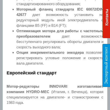
стандартизированного оборудования;
Моторный фланец стандарта IEC 60072/DIN
42677
дает возможность установить на
редукторный модуль иной электродвигатель с
фланцами B5 (FF) и B14 (FT);
Оптимизация мотора для работы с частотным
преобразователем
дает возможность
бесступенчато регулировать обороты двигателя и
скорость выходного вала;
Э
к
с
п
е
р
т
н
ы
й
к
о
н
т
е
н
т
T
E
S
Опция инкрементального энкодера
позволяет
регистрировать угловые положение и скорость
вала двигателя.
Европейский стандарт
Мотор-редукторы INNOVARI изготавливает
компания
HYDRO-MEC
(Италия, г. Веченца)
, которая
специализируется на двигателе- и станкостроении с
1983 года.