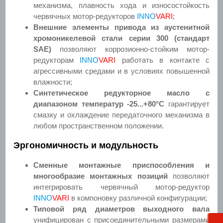
механизма, плавность хода и износостойкость
червячных мотор-редукторов
INNO
VARI
;
Внешние элементы привода из аустенитной
хромоникелевой стали серии 300 (стандарт
SAE)
позволяют коррозионно-стойким мотор-
редукторам
INNO
VARI
работать в контакте с
агрессивными средами и в условиях повышенной
влажности;
Синтетическое редукторное масло с
диапазоном температур -25...+80°С
гарантирует
смазку и охлаждение передаточного механизма в
любом пространственном положении.
Эргономичность и модульность
Сменные монтажные приспособления и
многообразие монтажных позиций
позволяют
интегрировать червячный мотор-редуктор
INNO
VARI
в компоновку различной конфигурации;
Типовой ряд диаметров выходного вала
унифицирован с присоединительными размерами