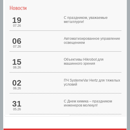
Новости
19
С праздником, уважаемые
металлурги!
07.26
06
Автоматизированное управление
освещением
07.26
Шкафы управления
15
Объективы Hikrobot для
машинного зрения
06.26
02
ПЧ SystemeVar Hertz для тяжелых
условий
06.26
31
С Днем химика – праздником
инженеров молекул!
05.26
Шкафы управления
насосами