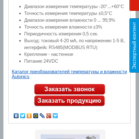
Диапазон измерения температуры -20°...+60°С
Точность измерения температуры ±0,5°С
Диапазон измерения влажности 0 ... 99,9%
Э
к
с
п
е
р
т
н
ы
й
к
о
н
т
е
н
т
T
E
S
Точность измерения влажности ±3%
Периодичность измерения 0,5 сек.
Выход: токовый 4-20 мА, по напряжению 1-5 В,
интерфейс RS485(MODBUS RTU)
Крепление - настенное
Питание 24VDC
Каталог преобразователей температуры и влажности
Autonics