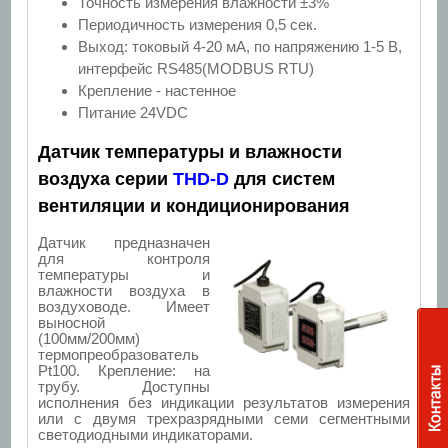
Точность измерения влажности ±3%
Периодичность измерения 0,5 сек.
Выход: токовый 4-20 мА, по напряжению 1-5 В,
интерфейс RS485(MODBUS RTU)
Крепление - настенное
Питание 24VDC
Датчик температуры и влажности
воздуха серии
THD-D
для систем
вентиляции и кондиционирования
Датчик предназначен
для контроля
температуры и
влажности воздуха в
воздуховоде. Имеет
выносной
(100мм/200мм)
термопреобразователь
Pt100. Крепление: на
трубу. Доступны
исполнения без индикации результатов измерения
или с двумя трехразрядными семи сегментными
светодиодными индикаторами.