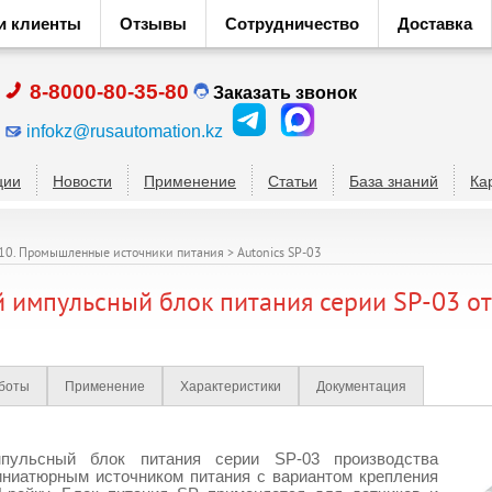
и клиенты
Отзывы
Сотрудничество
Доставка
8-8000-80-35-80
Заказать звонок
infokz@rusautomation.kz
ции
Новости
Применение
Статьи
База знаний
Ка
.10. Промышленные источники питания
>
Autonics SP-03
 импульсный блок питания серии SP-03 о
боты
Применение
Характеристики
Документация
мпульсный блок питания серии
SP-03
производства
иниатюрным источником питания с вариантом крепления