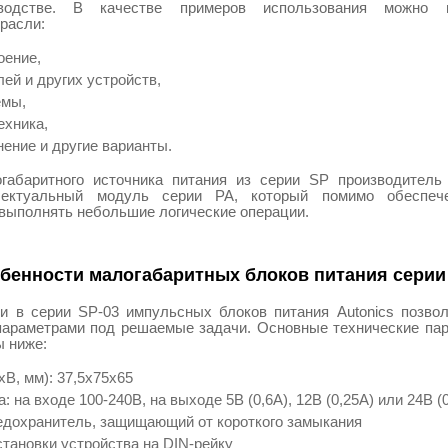
водстве. В качестве примеров использования можно п
расли:
оение,
лей и других устройств,
емы,
ехника,
ение и другие варианты.
габаритного источника питания из серии SP производитель 
лектуальный модуль серии PA, который помимо обеспече
 выполнять небольшие логические операции.
обенности малогабаритных блоков питания серии
и в серии SP-03 импульсных блоков питания Autonics позвол
параметрами под решаемые задачи. Основные технические пар
ы ниже:
В, мм): 37,5x75x65
: на входе 100-240В, на выходе 5В (0,6A), 12В (0,25A) или 24В (
едохранитель, защищающий от короткого замыкания
тановки устройства на DIN-рейку