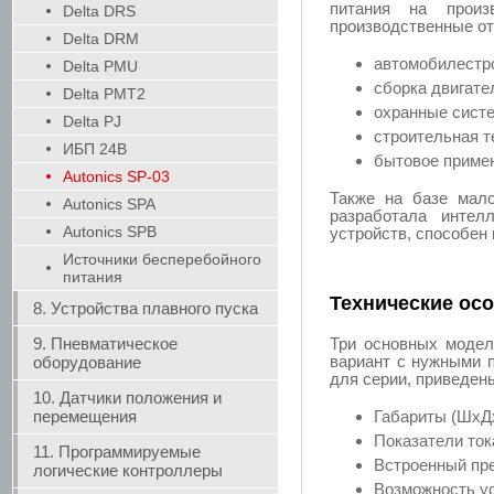
питания на произ
Delta DRS
производственные от
Delta DRM
автомобилестр
Delta PMU
сборка двигате
Delta PMT2
охранные сист
Delta PJ
строительная т
ИБП 24В
бытовое примен
Autonics SP-03
Также на базе мало
Autonics SPA
разработала интел
Autonics SPB
устройств, способен
Источники бесперебойного
питания
Технические ос
8. Устройства плавного пуска
9. Пневматическое
Три основных модел
вариант с нужными 
оборудование
для серии, приведен
10. Датчики положения и
перемещения
Габариты (ШxДx
Показатели тока
11. Программируемые
Встроенный пр
логические контроллеры
Возможность ус