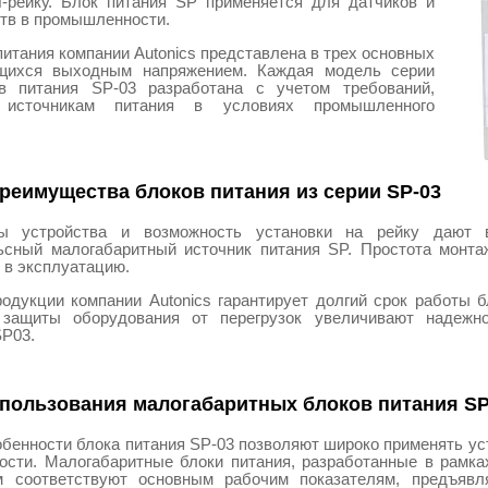
-рейку. Блок питания SP применяется для датчиков и
тв в промышленности.
питания компании Autonics представлена в трех основных
ющихся выходным напряжением. Каждая модель серии
в питания SP-03 разработана с учетом требований,
источникам питания в условиях промышленного
реимущества блоков питания из серии SP-03
ы устройства и возможность установки на рейку дают 
ьсный малогабаритный источник питания SP. Простота монта
 в эксплуатацию.
одукции компании Autonics гарантирует долгий срок работы б
защиты оборудования от перегрузок увеличивают надежно
SP03.
пользования малогабаритных блоков питания S
бенности блока питания SP-03 позволяют широко применять ус
сти. Малогабаритные блоки питания, разработанные в рамках
м соответствуют основным рабочим показателям, предъявл