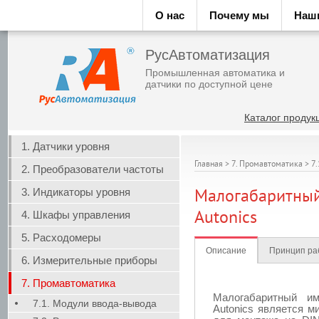
О нас
Почему мы
Наш
РусАвтоматизация
Промышленная автоматика и
датчики по доступной цене
Каталог продук
1. Датчики уровня
Главная
>
7. Промавтоматика
>
7
2. Преобразователи частоты
3. Индикаторы уровня
Малогабаритный
Autonics
4. Шкафы управления
5. Расходомеры
Описание
Принцип ра
6. Измерительные приборы
7. Промавтоматика
Малогабаритный и
7.1. Модули ввода-вывода
Autonics является м