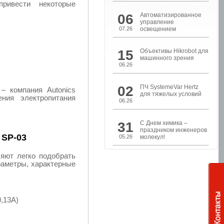
ривести некоторые
06
Автоматизированное
управление
07.26
освещением
15
Объективы Hikrobot для
машинного зрения
06.26
02
ПЧ SystemeVar Hertz
– компания Autonics
Шкафы управления
для тяжелых условий
ния электропитания
насосами
06.26
31
С Днем химика –
праздником инженеров
 SP-03
05.26
молекул!
яют легко подобрать
аметры, характерные
0,13A)
Шкафы контроля и
управления уровнем