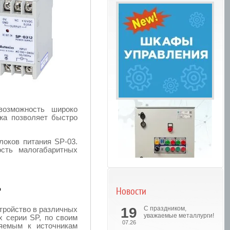
возможность широко
жа позволяет быстро
локов питания SP-03.
сть малогабаритных
P
Новости
Шкафы управления
тройство в различных
19
С праздником,
уважаемые металлурги!
 серии SP, по своим
07.26
яемым к источникам