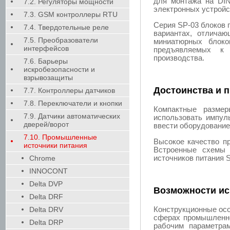
для монтажа на DIN
7.2. Регуляторы мощности
электронных устройс
7.3. GSM контроллеры RTU
Серия SP-03 блоков 
7.4. Твердотельные реле
вариантах, отлича
7.5. Преобразователи
миниатюрных блоко
интерфейсов
предъявляемых к 
производства.
7.6. Барьеры
искробезопасности и
взрывозащиты
Достоинства и п
7.7. Контроллеры датчиков
7.8. Переключатели и кнопки
Компактные размер
7.9. Датчики автоматических
использовать импул
дверей/ворот
ввести оборудование
7.10. Промышленные
Высокое качество пр
источники питания
Встроенные схемы 
источников питания 
Chrome
INNOCONT
Delta DVP
Возможности ис
Delta DRF
Конструкционные осо
Delta DRV
сферах промышленно
Delta DRP
рабочим параметра