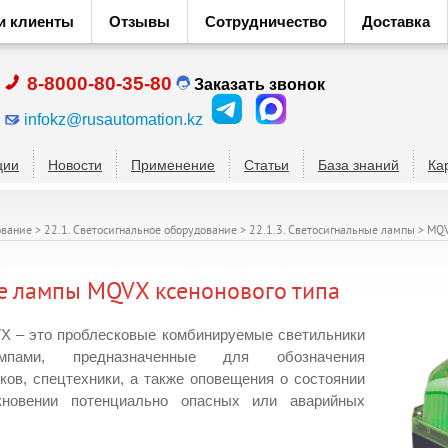
и клиенты
Отзывы
Сотрудничество
Доставка
8-8000-80-35-80
Заказать звонок
infokz@rusautomation.kz
ции
Новости
Применение
Статьи
База знаний
Ка
ование
>
22.1. Светосигнальное оборудование
>
22.1.3. Светосигнальные лампы
>
MQ
е лампы MQVX ксенонового типа
 – это проблесковые комбинируемые светильники
пами, предназначенные для обозначения
ков, спецтехники, а также оповещения о состоянии
кновении потенциально опасных или аварийных