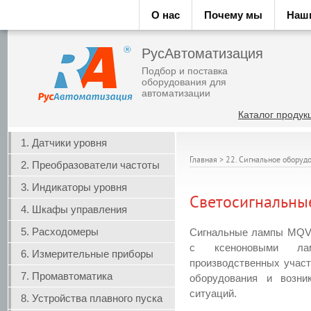
О нас
Почему мы
Наш
РусАвтоматизация
Подбор и поставка
оборудования для
автоматизации
Каталог продук
1. Датчики уровня
Главная
>
22. Сигнальное оборуд
2. Преобразователи частоты
3. Индикаторы уровня
Светосигнальны
4. Шкафы управления
5. Расходомеры
Сигнальные лампы MQVX
с ксеноновыми лам
6. Измерительные приборы
производственных участ
7. Промавтоматика
оборудования и возни
ситуаций.
8. Устройства плавного пуска