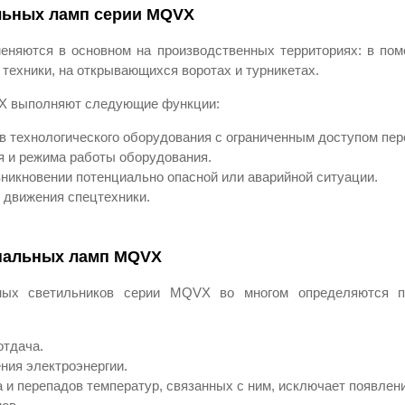
льных ламп серии MQVX
няются в основном на производственных территориях: в пом
техники, на открывающихся воротах и турникетах.
X выполняют следующие функции:
в технологического оборудования с ограниченным доступом пер
я и режима работы оборудования.
зникновении потенциально опасной или аварийной ситуации.
 движения спецтехники.
нальных ламп MQVX
ных светильников серии MQVX во многом определяются п
отдача.
ния электроэнергии.
а и перепадов температур, связанных с ним, исключает появлен