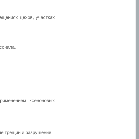
ещениях цехов, участках
сонала.
рименением ксеноновых
ие трещин и разрушение