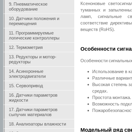
Ксеноновые светосигн
9. Пневматическое
оборудование
туманных и запыленных
ламп, сигнальные с
10. Датчики положения и
соответствие директив
перемещения
веществ (RoHS).
11. Программируемые
логические контроллеры
12. Термометрия
Особенности сигн
13. Редукторы и мотор-
Особенности сигнальных
редукторы
14. Асинхронные
Использование в к
электродвигатели
Различные вариант
Высокая степень з
15. Сервопривод
средах.
16. Датчики параметров
Простота монтажа.
жидкости
Возможность подкл
17. Датчики параметров
Пожаробезопаснос
сыпучих материалов
18. Анализаторы влажности
Модельный ряд св