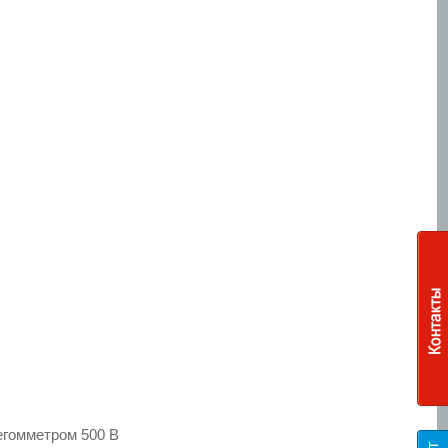
Шкафы управления
по радиосигналу
егомметром 500 В