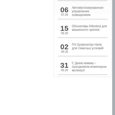
06
Автоматизированное
управление
07.26
освещением
15
Объективы Hikrobot для
машинного зрения
06.26
02
ПЧ SystemeVar Hertz
Шкафы управления
для тяжелых условий
насосами
06.26
31
С Днем химика –
праздником инженеров
05.26
молекул!
Шкафы контроля и
управления уровнем