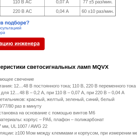
110 В AC
0,07 А
77 ±5 раз/мин.
220 В AC
0,04 А
60 ±10 раз/мин.
теристики светосигнальных ламп MQVX
ающее свечение
ания: 12…48 В постоянного тока; 110 В, 220 В переменного тока
ля 12…48 В – 0,2 А, при 110 В – 0,07 А, при 220 В – 0,04 А
етильников: красный, желтый, зеленый, синий, белый
0/77/80 раз в минуту
становка на основание с помощью винтов М6
атериалы: корпус – PA6, плафон – поликарбонат
 мм, UL 1007 / AWG 22
ляции: ≥100 Мом между клеммами и корпусом, при измерении м