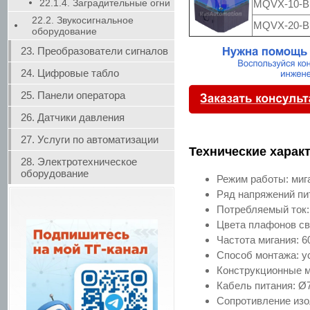
22.1.4. Заградительные огни
MQVX-10-B
22.2. Звукосигнальное
MQVX-20-B
оборудование
23. Преобразователи сигналов
24. Цифровые табло
25. Панели оператора
26. Датчики давления
27. Услуги по автоматизации
Технические харак
28. Электротехническое
оборудование
Режим работы: миг
Ряд напряжений пит
Потребляемый ток: д
Цвета плафонов св
Частота мигания: 6
Способ монтажа: у
Конструкционные м
Кабель питания: Ø7
Сопротивление изо