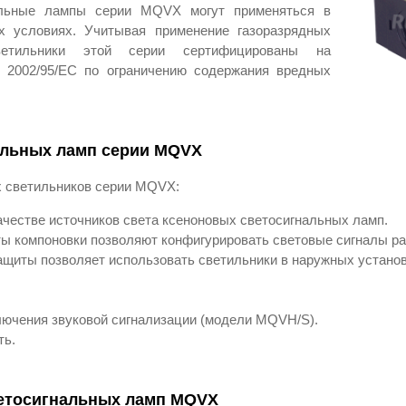
альные лампы серии MQVX могут применяться в
 условиях. Учитывая применение газоразрядных
ветильники этой серии сертифицированы на
ы 2002/95/EC по ограничению содержания вредных
альных ламп серии MQVX
 светильников серии MQVX:
ачестве источников света ксеноновых светосигнальных ламп.
ы компоновки позволяют конфигурировать световые сигналы р
ащиты позволяет использовать светильники в наружных устано
ючения звуковой сигнализации (модели MQVH/S).
ть.
етосигнальных ламп MQVX