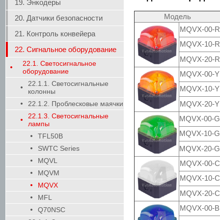
19. Энкодеры
Модель
20. Датчики безопасности
MQVX-00-R
21. Контроль конвейера
MQVX-10-R
22. Сигнальное оборудование
MQVX-20-R
22.1. Светосигнальное
оборудование
MQVX-00-Y
22.1.1. Светосигнальные
MQVX-10-Y
колонны
22.1.2. Проблесковые маячки
MQVX-20-Y
22.1.3. Светосигнальные
MQVX-00-G
лампы
MQVX-10-G
TFL50B
SWTC Series
MQVX-20-G
MQVL
MQVX-00-C
MQVM
MQVX-10-C
MQVX
MQVX-20-C
MFL
MQVX-00-B
Q70NSC