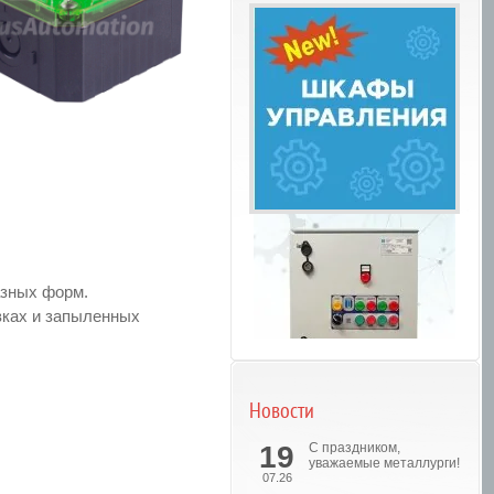
азных форм.
вках и запыленных
Новости
Шкафы управления
19
С праздником,
уважаемые металлурги!
07.26