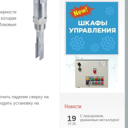
ерности
 которая
 боковые
ючить падение сверху на
водить установку на
Новости
Шкафы управления
19
С праздником,
уважаемые металлурги!
07.26