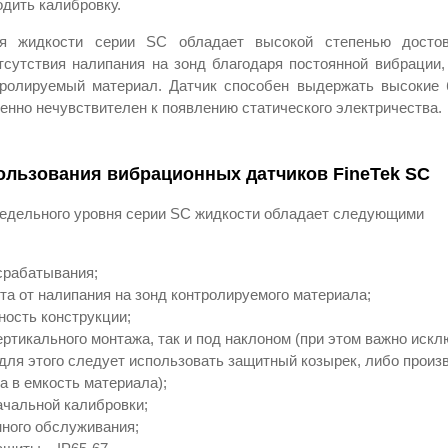
дить калибровку.
ня жидкости серии SC обладает высокой степенью достов
тсутствия налипания на зонд благодаря постоянной вибрации,
тролируемый материал. Датчик способен выдержать высокие
шенно нечувствителен к появлению статического электричества.
льзования вибрационных датчиков FineTek SC
едельного уровня серии SC жидкости обладает следующими
срабатывания;
та от налипания на зонд контролируемого материала;
ность конструкции;
ртикального монтажа, так и под наклоном (при этом важно искл
для этого следует использовать защитный козырек, либо произ
а в емкость материала);
ачальной калибровки;
нного обслуживания;