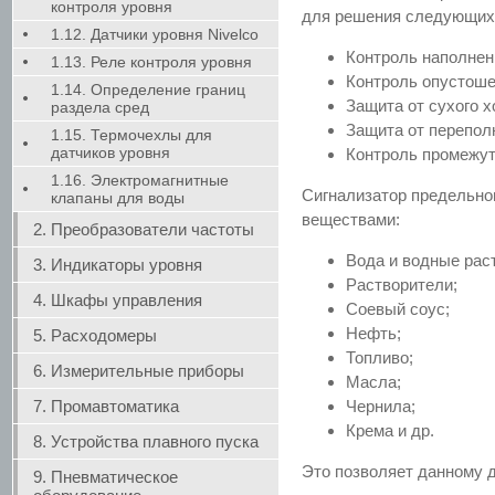
контроля уровня
для решения следующих
1.12. Датчики уровня Nivelco
Контроль наполнен
1.13. Реле контроля уровня
Контроль опустоше
1.14. Определение границ
Защита от сухого 
раздела сред
Защита от перепол
1.15. Термочехлы для
датчиков уровня
Контроль промежут
1.16. Электромагнитные
Сигнализатор предельно
клапаны для воды
веществами:
2. Преобразователи частоты
Вода и водные рас
3. Индикаторы уровня
Растворители;
4. Шкафы управления
Соевый соус;
Нефть;
5. Расходомеры
Топливо;
6. Измерительные приборы
Масла;
7. Промавтоматика
Чернила;
Крема и др.
8. Устройства плавного пуска
Это позволяет данному 
9. Пневматическое