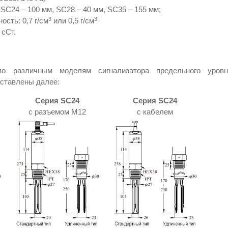
SC24 – 100 мм, SC28 – 40 мм, SC35 – 155 мм;
3
3;
сть: 0,7 г/см
или 0,5 г/см
 сСт.
по различным моделям сигнализатора предельного уров
дставлены далее:
Серия SC24
Серия SC24
с разъемом M12
с кабелем