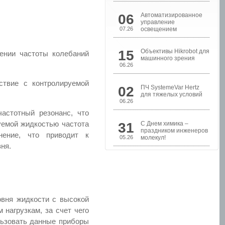
06
Автоматизированное
управление
07.26
освещением
15
Объективы Hikrobot для
нении частоты колебаний
машинного зрения
06.26
ствие с контролируемой
02
ПЧ SystemeVar Hertz
Шкафы управления
для тяжелых условий
насосами
06.26
астотный резонанс, что
руемой жидкостью частота
31
С Днем химика –
праздником инженеров
нение, что приводит к
05.26
молекул!
ня.
овня жидкости с высокой
 нагрузкам, за счет чего
Шкафы контроля и
льзовать данные приборы
управления уровнем