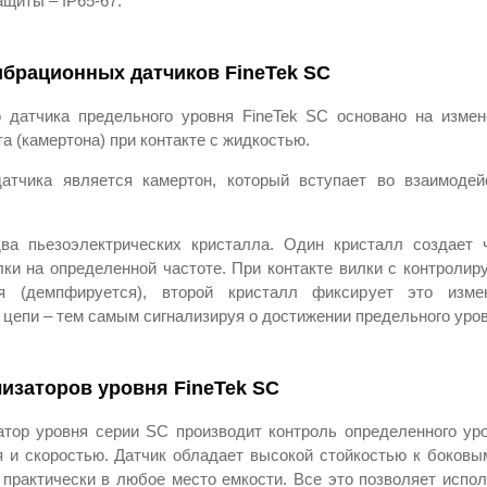
щиты – IP65-67.
брационных датчиков FineTek SC
о датчика предельного уровня FineTek SC основано на изме
а (камертона) при контакте с жидкостью.
тчика является камертон, который вступает во взаимодей
ва пьезоэлектрических кристалла. Один кристалл создает ч
лки на определенной частоте. При контакте вилки с контроли
я (демпфируется), второй кристалл фиксирует это изме
цепи – тем самым сигнализируя о достижении предельного уров
изаторов уровня FineTek SC
тор уровня серии SC производит контроль определенного ур
 и скоростью. Датчик обладает высокой стойкостью к боковым
 практически в любое место емкости. Все это позволяет испо