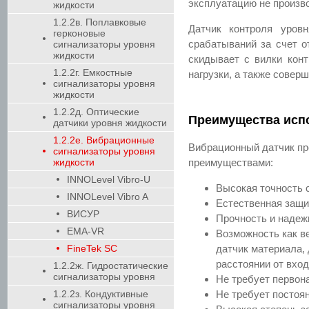
эксплуатацию не произво
жидкости
1.2.2в. Поплавковые
Датчик контроля уров
герконовые
срабатываний за счет о
сигнализаторы уровня
жидкости
скидывает с вилки кон
1.2.2г. Емкостные
нагрузки, а также совер
сигнализаторы уровня
жидкости
1.2.2д. Оптические
Преимущества испо
датчики уровня жидкости
1.2.2е. Вибрационные
Вибрационный датчик пр
сигнализаторы уровня
жидкости
преимуществами:
INNOLevel Vibro-U
Высокая точность 
INNOLevel Vibro A
Естественная защи
ВИСУР
Прочность и надеж
EMA-VR
Возможность как ве
FineTek SC
датчик материала, 
расстоянии от вход
1.2.2ж. Гидростатические
сигнализаторы уровня
Не требует первон
1.2.2з. Кондуктивные
Не требует постоя
сигнализаторы уровня