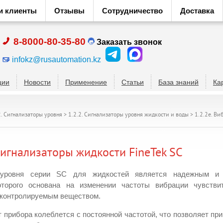
и клиенты
Отзывы
Сотрудничество
Доставка
8-8000-80-35-80
Заказать звонок
infokz@rusautomation.kz
ции
Новости
Применение
Статьи
База знаний
Ка
2. Сигнализаторы уровня
>
1.2.2. Сигнализаторы уровня жидкости и воды
>
1.2.2е. В
игнализаторы жидкости FineTek SC
 уровня серии SC для жидкостей является надежным и
оторого основана на изменении частоты вибрации чувствит
с контролируемым веществом.
прибора колеблется с постоянной частотой, что позволяет при