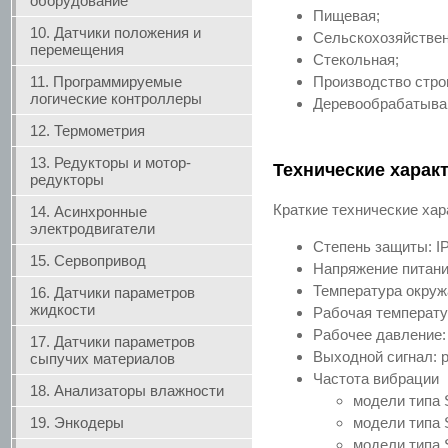
оборудование
Пищевая;
10. Датчики положения и
Сельскохозяйствен
перемещения
Стекольная;
11. Программируемые
Производство стро
логические контроллеры
Деревообрабатываю
12. Термометрия
13. Редукторы и мотор-
Технические характ
редукторы
Краткие технические хар
14. Асинхронные
электродвигатели
Степень защиты: IP
15. Сервопривод
Напряжение питани
Температура окру
16. Датчики параметров
жидкости
Рабочая температу
Рабочее давление:
17. Датчики параметров
Выходной сигнал: 
сыпучих материалов
Частота вибрации
18. Анализаторы влажности
модели типа 
19. Энкодеры
модели типа 
модели типа 