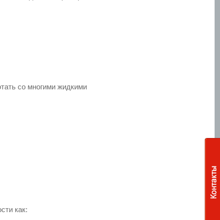
отать со многими жидкими
Шкафы управления
по радиосигналу
сти как: