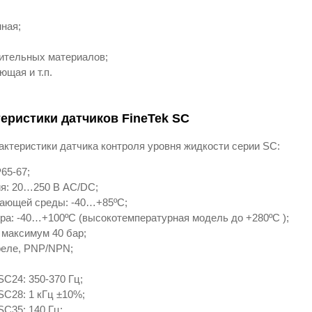
ная;
ительных материалов;
щая и т.п.
еристики датчиков FineTek SC
актеристики датчика контроля уровня жидкости серии SC:
65-67;
я: 20…250 В AC/DC;
жающей среды: -40…+85ºС;
ра: -40…+100ºС (высокотемпературная модель до +280ºС );
 максимум 40 бар;
реле, PNP/NPN;
SC24: 350-370 Гц;
SC28: 1 кГц ±10%;
SC35: 140 Гц;