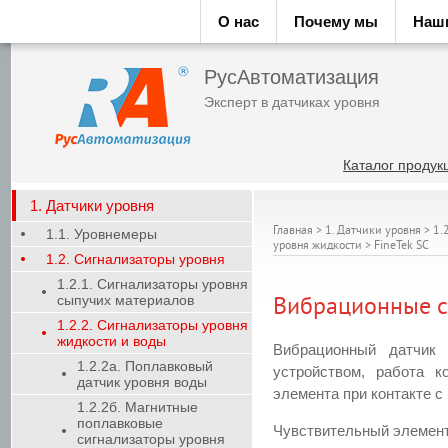
О нас
Почему мы
Наш
РусАвтоматизация
Эксперт в датчиках уровня
Каталог продук
1. Датчики уровня
Главная
>
1. Датчики уровня
>
1.
1.1. Уровнемеры
уровня жидкости
>
FineTek SC
1.2. Сигнализаторы уровня
1.2.1. Сигнализаторы уровня
сыпучих материалов
Вибрационные с
1.2.2. Сигнализаторы уровня
жидкости и воды
Вибрационный датчик
1.2.2а. Поплавковый
устройством, работа к
датчик уровня воды
элемента при контакте 
1.2.2б. Магнитные
поплавковые
Чувствительный элемент 
сигнализаторы уровня