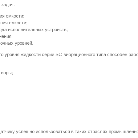
 задач:
ия емкости;
ния емкости;
хода исполнительных устройств;
нения;
очных уровней.
го уровня жидкости серии SC вибрационного типа способен раб
творы;
датчику успешно использоваться в таких отраслях промышленно