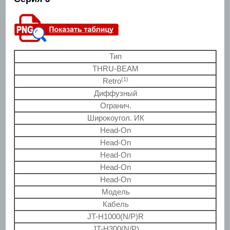
Тип
THRU-BEAM
(1)
Retro
Диффузный
Огранич.
Широкоугол. ИК
Head-On
Head-On
Head-On
Head-On
Head-On
Модель
Кабель
JT-H1000(N/P)R
JT-H300(N/P)