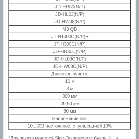
JD-HR80(N/P)
JD-HL03(N/P)
JD-HW08(N/P)
М8 QD
JT-H1000C(N/P)R
JT-H300C(N/P)
JD-HR80C(N/P)
JD-HL03C(N/P)
JD-HW08C(N/P)
Диапазон чувств.
10 м
3 м
800 мм
20-50 мм
80 мм
Напряжение пит.
10...30В постоянное, с пульсацией 10%
*Для заказа моделей Side-On замените букву "H" в