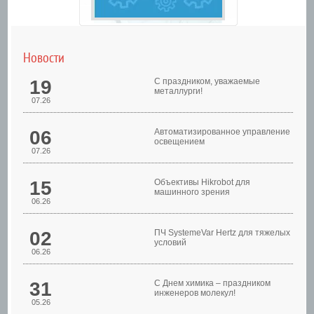
Новости
19
С праздником, уважаемые
металлурги!
07.26
06
Автоматизированное управление
освещением
07.26
Шкафы управления
15
Объективы Hikrobot для
машинного зрения
06.26
02
ПЧ SystemeVar Hertz для тяжелых
условий
06.26
31
С Днем химика – праздником
инженеров молекул!
05.26