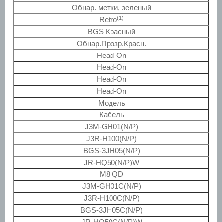
Обнар. метки, зеленый
(1)
Retro
BGS Красный
Обнар.Прозр.Красн.
Head-On
Head-On
Head-On
Head-On
Модель
Кабель
J3M-GH01(N/P)
J3R-H100(N/P)
BGS-3JH05(N/P)
JR-HQ50(N/P)W
М8 QD
J3M-GH01C(N/P)
J3R-H100C(N/P)
BGS-3JH05C(N/P)
JR-HQ50C(N/P)W