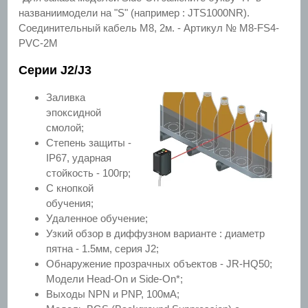
названиимодели на "S" (например : JTS1000NR).
Соединительный кабель М8, 2м. - Артикул № M8-FS4-
PVC-2M
Серии J2/J3
Заливка
эпоксидной
смолой;
Степень защиты -
IP67, ударная
стойкость - 100гр;
С кнопкой
обучения;
Удаленное обучение;
Узкий обзор в диффузном варианте : диаметр
пятна - 1.5мм, серия J2;
Обнаружение прозрачных объектов - JR-HQ50;
Модели Head-On и Side-On*;
Выходы NPN и PNP, 100мА;