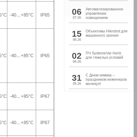
06
Автоматизированное
управление
5°С
-40…+85°С
IP65
07.26
освещением
15
Объективы Hikrobot для
машинного зрения
06.26
02
ПЧ SystemeVar Hertz
Шкафы управления
5°С
-40…+85°С
IP65
для тяжелых условий
насосами
06.26
31
С Днем химика –
праздником инженеров
05.26
молекул!
5°С
-40…+85°С
IP67
5°С
-40…+85°С
IP67
Шкафы контроля и
управления уровнем