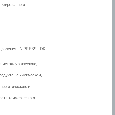
лизированного
 давления NIPRESS DK
и металлургического,
родукта на химическом,
нергетического и
асти коммерческого