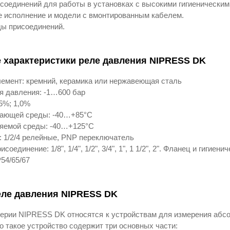
соединений для работы в установках с высокими гигиеническим
 исполнение и модели с вмонтированным кабелем.
ы присоединений.
 характеристики реле давления NIPRESS DK
емент: кремний, керамика или нержавеющая сталь
я давления: -1…600 бар
,5%; 1,0%
жающей среды: -40…+85°С
ряемой среды: -40…+125°С
 1/2/4 релейные, PNP переключатель
соединение: 1/8", 1/4", 1/2", 3/4", 1", 1 1/2", 2". Фланец и гигиен
54/65/67
еле давления NIPRESS DK
серии NIPRESS DK относятся к устройствам для измерения абс
 такое устройство содержит три основных части: