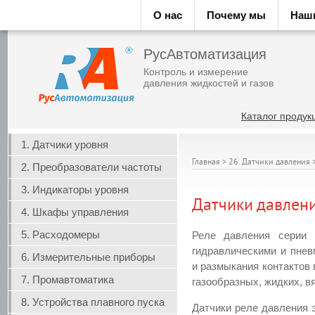
О нас
Почему мы
Наш
РусАвтоматизация
Контроль и измерение
давления жидкостей и газов
Каталог продук
1. Датчики уровня
Главная
>
26. Датчики давления
2. Преобразователи частоты
3. Индикаторы уровня
Датчики давлен
4. Шкафы управления
5. Расходомеры
Реле давления серии
гидравлическими и пне
6. Измерительные приборы
и размыкания контактов 
7. Промавтоматика
газообразных, жидких, в
8. Устройства плавного пуска
Датчики реле давления 