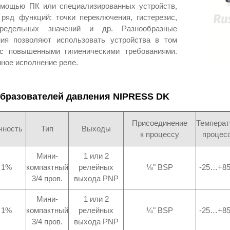
омощью ПК или специализированных устройств,
ряд функций: точки переключения, гистерезис,
предельных значений и др. Разнообразные
ия позволяют использовать устройства в том
с повышенными гигиеническими требованиями.
ное исполнение реле.
бразователей давления NIPRESS DK
Присоединение
Температ
чность
Тип
Выходы
к процессу
процес
Мини-
1 или 2
1%
компактный
релейных
⅛" BSP
-25…+8
3/4 пров.
выхода PNP
Мини-
1 или 2
1%
компактный
релейных
¼" BSP
-25…+8
3/4 пров.
выхода PNP