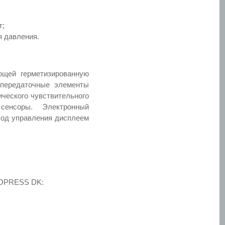
т;
я давления.
ющей герметизированную
 передаточные элементы
ического чувствительного
сенсоры. Электронный
код управления дисплеем
VOPRESS DK: