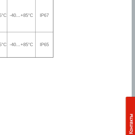
5°С
-40…+85°С
IP67
5°С
-40…+85°С
IP65
Шкафы управления
по радиосигналу