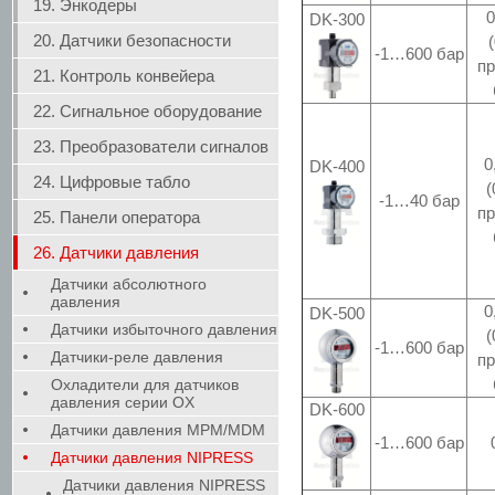
19. Энкодеры
DK-300
20. Датчики безопасности
-1…600 бар
пр
21. Контроль конвейера
22. Сигнальное оборудование
23. Преобразователи сигналов
0
DK-400
24. Цифровые табло
(
-1…40 бар
пр
25. Панели оператора
26. Датчики давления
Датчики абсолютного
давления
0
DK-500
Датчики избыточного давления
(
-1…600 бар
Датчики-реле давления
пр
Охладители для датчиков
давления серии OX
DK-600
Датчики давления MPM/MDM
-1…600 бар
Датчики давления NIPRESS
Датчики давления NIPRESS