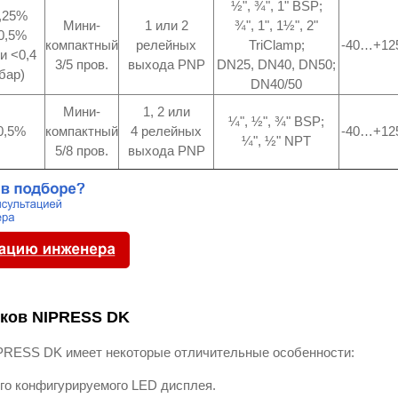
½", ¾", 1" BSP;
,25%
Мини-
1 или 2
¾", 1", 1½", 2"
0,5%
компактный
релейных
TriClamp;
-40…+12
и <0,4
3/5 пров.
выхода PNP
DN25, DN40, DN50;
бар)
DN40/50
Мини-
1, 2 или
¼", ½", ¾" BSP;
0,5%
компактный
4 релейных
-40…+12
¼", ½" NPT
5/8 пров.
выхода PNP
иков NIPRESS DK
PRESS DK имеет некоторые отличительные особенности:
го конфигурируемого LED дисплея.