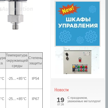
Температура
ура
Степень
окружающей
са
защиты
среды
5°С
-25…+85°С
IP54
Новости
Шкафы управления
19
С праздником,
5°С
-25…+85°С
IP67
уважаемые металлурги!
07.26