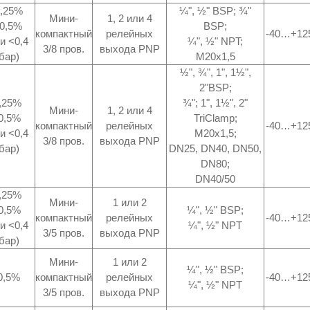
0,25%
¼", ½" BSP; ¾"
Мини-
1, 2 или 4
(0,5%
BSP;
компактный
релейных
-40…+12
и <0,4
¼", ½" NPT;
3/8 пров.
выхода PNP
бар)
M20x1,5
½", ¾", 1", 1½",
2"BSP;
,25%
¾"; 1", 1½", 2"
Мини-
1, 2 или 4
0,5%
TriClamp;
компактный
релейных
-40…+12
и <0,4
M20x1,5;
3/8 пров.
выхода PNP
бар)
DN25, DN40, DN50,
DN80;
DN40/50
,25%
Мини-
1 или 2
0,5%
¼", ½" BSP;
компактный
релейных
-40…+12
и <0,4
¼", ½" NPT
3/5 пров.
выхода PNP
бар)
Мини-
1 или 2
¼", ½" BSP;
0,5%
компактный
релейных
-40…+12
¼", ½" NPT
3/5 пров.
выхода PNP