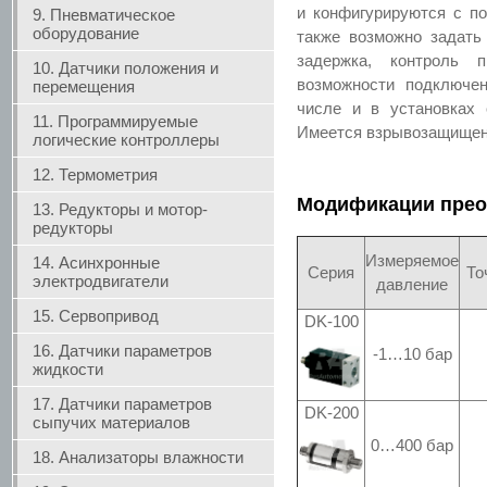
и конфигурируются с п
9. Пневматическое
оборудование
также возможно задать 
задержка, контроль 
10. Датчики положения и
возможности подключен
перемещения
числе и в установках 
11. Программируемые
Имеется взрывозащищен
логические контроллеры
12. Термометрия
Модификации прео
13. Редукторы и мотор-
редукторы
Измеряемое
14. Асинхронные
Серия
То
электродвигатели
давление
15. Сервопривод
DK-100
16. Датчики параметров
-1…10 бар
жидкости
17. Датчики параметров
DK-200
сыпучих материалов
0…400 бар
18. Анализаторы влажности