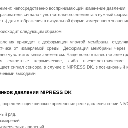
емент, непосредственно воспринимающий изменение давления;
разователь сигнала чувствительного элемента в нужный форма
есть) для отображения в визуальной форме измеренного значени
роисходит следующим образом:
вления приводит к деформации упругой мембраны, отделя
атчика от измеряемой среды. Деформация мембраны через
нно чувствительным элементом. Чаще всего в качестве электр
ся емкостные керамические, либо пьезоэлектрические 
щает сигнал сенсора, в случае с NIPRESS DK, в позиционный 
лейными выходами.
чиков давления NIPRESS DK
, определяющие широкое применение реле давления серии NI
ый ряд.
измерений.
измеряемых давлений.