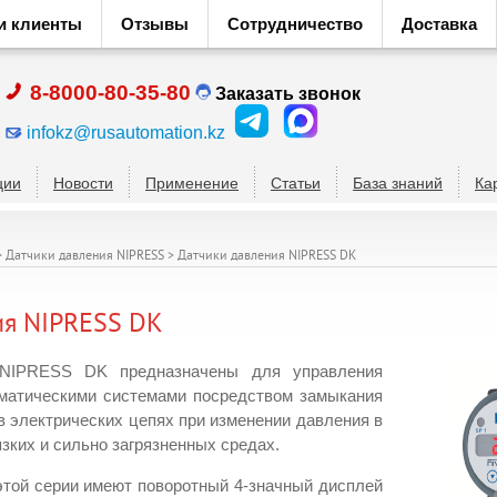
и клиенты
Отзывы
Сотрудничество
Доставка
8-8000-80-35-80
Заказать звонок
infokz@rusautomation.kz
ции
Новости
Применение
Статьи
База знаний
Ка
>
Датчики давления NIPRESS
>
Датчики давления NIPRESS DK
ия NIPRESS DK
 NIPRESS DK предназначены для управления
вматическими системами посредством замыкания
в электрических цепях при изменении давления в
язких и сильно загрязненных средах.
этой серии имеют поворотный 4-значный дисплей