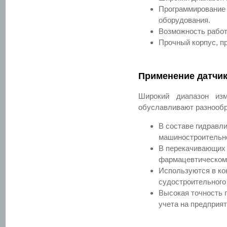
Программирование 
оборудования.
Возможность работ
Прочный корпус, п
Применение датчи
Широкий диапазон из
обуславливают разнообр
В составе гидравл
машиностроительно
В перекачивающих 
фармацевтическом,
Используются в ко
судостроительного
Высокая точность 
учета на предприя