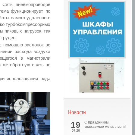
. Сеть пневмопроводов
тема функционирует по
боты самого удаленного
ько турбокомпрессорных
 пиковых нагрузок, так
 труден.
с помощью заслонок во
нении расхода воздуха
ющегося в магистрали
к же обратную связь по
ри использовании ряда
Новости
Шкафы управления
19
С праздником,
уважаемые металлурги!
07.26