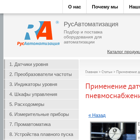
О нас
Почему мы
Наш
РусАвтоматизация
Подбор и поставка
оборудования для
автоматизации
Каталог продук
1. Датчики уровня
Главная
>
Статьи
>
Применение д
2. Преобразователи частоты
3. Индикаторы уровня
Применение дат
4. Шкафы управления
пневмоснабжен
5. Расходомеры
6. Измерительные приборы
« Назад
7. Промавтоматика
8. Устройства плавного пуска