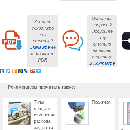
Остались
Хотите
вопросы?
сохранить
Обсудите
эту
эту
статью?
статью
Скачайте
её
на нашей
в формате
странице
PDF.
В Контакте
Рекомендуем прочитать также:
Типы
Практика
средств
измерения
расхода
жидкости