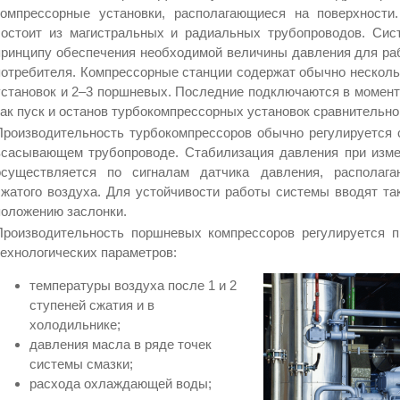
компрессорные установки, располагающиеся на поверхности
состоит из магистральных и радиальных трубопроводов. Сис
принципу обеспечения необходимой величины давления для ра
потребителя. Компрессорные станции содержат обычно нескол
установок и 2–3 поршневых. Последние подключаются в моменты
как пуск и останов турбокомпрессорных установок сравнительно
Производительность турбокомпрессоров обычно регулируется 
всасывающем трубопроводе. Стабилизация давления при изме
осуществляется по сигналам датчика давления, располага
сжатого воздуха. Для устойчивости работы системы вводят та
положению заслонки.
Производительность поршневых компрессоров регулируется п
технологических параметров:
температуры воздуха после 1 и 2
ступеней сжатия и в
холодильнике;
давления масла в ряде точек
системы смазки;
расхода охлаждающей воды;