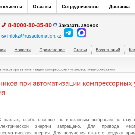
и клиенты
Отзывы
Сотрудничество
Доставка
8-8000-80-35-80
Заказать звонок
infokz@rusautomation.kz
ции
Новости
Применение
Статьи
База знаний
Ка
атчиков при автоматизации компрессорных установок пневмоснабжения
чиков при автоматизации компрессорных 
ия
В шахтах, особо опасных по внезапным выбросам по газу 
электрической энергии запрещено. Для привода меха
пневматическая энергия. Для получения сжатого воздуха при