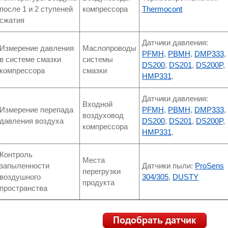
после 1 и 2 ступеней
компрессора
Thermocont
сжатия
Датчики давления:
Измерение давления
Маслопроводы
PFMH
,
PBMH
,
DMP333
,
в системе смазки
системы
DS200
,
DS201
,
DS200P
,
компрессора
смазки
HMP331
.
Датчики давления:
Входной
Измерение перепада
PFMH
,
PBMH
,
DMP333
,
воздуховод
давления воздуха
DS200
,
DS201
,
DS200P
,
компрессора
HMP331
.
Контроль
Места
запыленности
Датчики пыли:
ProSens
перегрузки
воздушного
304/305
,
DUSTY
продукта
пространства