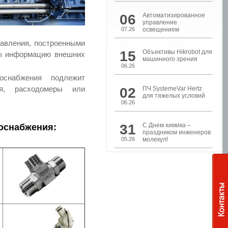
06
Автоматизированное
управление
07.26
освещением
авления, построенными
15
Объективы Hikrobot для
ты информацию внешних
машинного зрения
06.26
оснабжения подлежит
я, расходомеры или
02
ПЧ SystemeVar Hertz
Шкафы управления
для тяжелых условий
насосами
06.26
31
С Днем химика –
оснабжения:
праздником инженеров
05.26
молекул!
Шкафы контроля и
управления уровнем