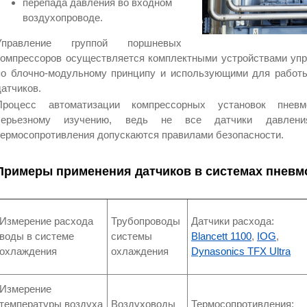
перепада давления во входном
воздухопроводе.
Управление группой поршневых
компрессоров осуществляется комплектными устройствами упр
по блочно-модульному принципу и использующими для рабо
датчиков.
Процесс автоматизации компрессорных установок пневм
серьезному изучению, ведь не все датчики давлени
термосопротивления допускаются правилами безопасности.
Примеры применения датчиков в системах пневм
Измерение расхода
Трубопроводы
Датчики расхода:
воды в системе
системы
Blancett 1100
,
IOG
,
охлаждения
охлаждения
Dynasonics TFX Ultra
Измерение
температуры воздуха
Воздуховоды
Термосопротивления: