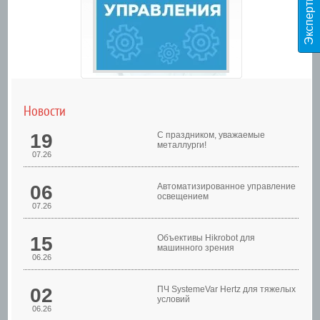
Новости
19
С праздником, уважаемые
металлурги!
07.26
06
Автоматизированное управление
освещением
07.26
Шкафы управления
15
Объективы Hikrobot для
машинного зрения
06.26
02
ПЧ SystemeVar Hertz для тяжелых
условий
06.26