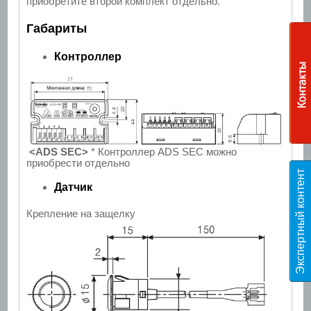
приобретите второй комплект отдельно.
Габариты
Контроллер
<ADS SEC>
* Контроллер ADS SEC можно
приобрести отдельно
Э
к
с
п
е
р
т
н
ы
й
к
о
н
т
е
н
т
T
E
S
Датчик
Крепление на защелку