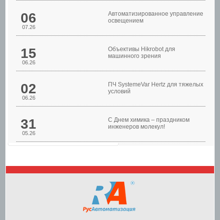
06
Автоматизированное управление
освещением
07.26
Шкафы управления
15
Объективы Hikrobot для
машинного зрения
06.26
02
ПЧ SystemeVar Hertz для тяжелых
условий
06.26
31
С Днем химика – праздником
инженеров молекул!
05.26
Шкафы управления
насосами