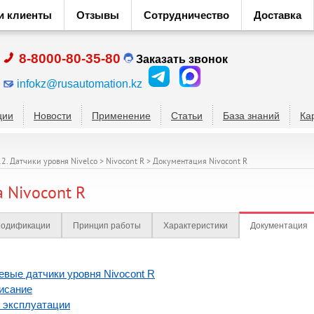
и клиенты
Отзывы
Сотрудничество
Доставка
8-8000-80-35-80
Заказать звонок
infokz@rusautomation.kz
ции
Новости
Применение
Статьи
База знаний
Ка
12. Датчики уровня Nivelco
>
Nivocont R
>
Документация Nivocont R
 Nivocont R
одификации
Принцип работы
Характеристики
Документация
евые датчики уровня Nivocont R
исание
 эксплуатации