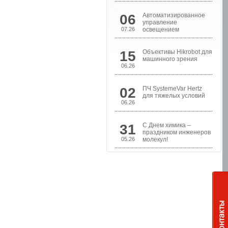
06
Автоматизированное
управление
07.26
освещением
15
Объективы Hikrobot для
машинного зрения
06.26
02
ПЧ SystemeVar Hertz
Шкафы управления
для тяжелых условий
насосами
06.26
31
С Днем химика –
праздником инженеров
05.26
молекул!
Шкафы контроля и
управления уровнем