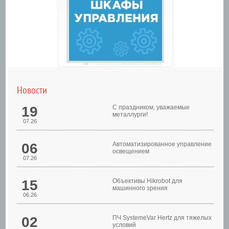
Новости
19
С праздником, уважаемые
металлурги!
07.26
06
Автоматизированное управление
освещением
07.26
Шкафы управления
15
Объективы Hikrobot для
машинного зрения
06.26
02
ПЧ SystemeVar Hertz для тяжелых
условий