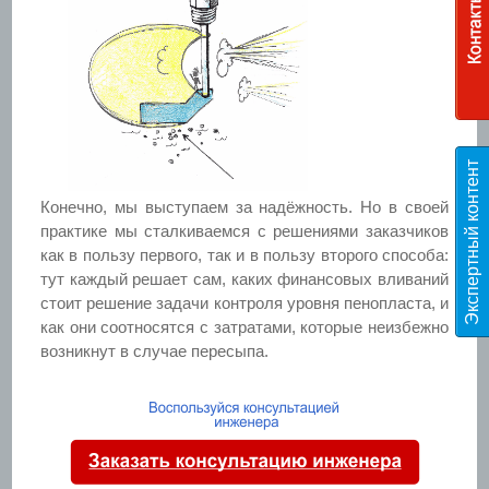
Э
к
с
п
е
р
т
н
ы
й
к
о
н
т
е
н
т
T
E
S
Конечно, мы выступаем за надёжность. Но в своей
практике мы сталкиваемся с решениями заказчиков
как в пользу первого, так и в пользу второго способа:
тут каждый решает сам, каких финансовых вливаний
стоит решение задачи контроля уровня пенопласта, и
как они соотносятся с затратами, которые неизбежно
возникнут в случае пересыпа.