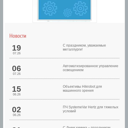
Новости
19
С праздником, уважаемые
металлурги!
07.26
06
Автоматизированное управление
освещением
07.26
Шкафы управления
15
Объективы Hikrobot для
машинного зрения
06.26
02
ПЧ SystemeVar Hertz для тяжелых
условий
06.26
С Днем химика – праздником