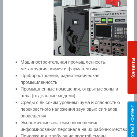
Машиностроительная промышленность,
металлургия, химия и фармацевтика
Приборостроение, радиотехническая
промышленность
Промышленные помещения, открытые зоны и
цеха (отдельные модели)
Среды с высоким уровнем шума и опасностью
Э
к
с
п
е
р
т
н
ы
й
к
о
н
т
е
н
т
T
E
S
перекрестного наложения звук овых сигналов
оповещения
Экономичные системы оповещения/
информирования персонала на их рабочих местах
Приложения, требующие простой смены