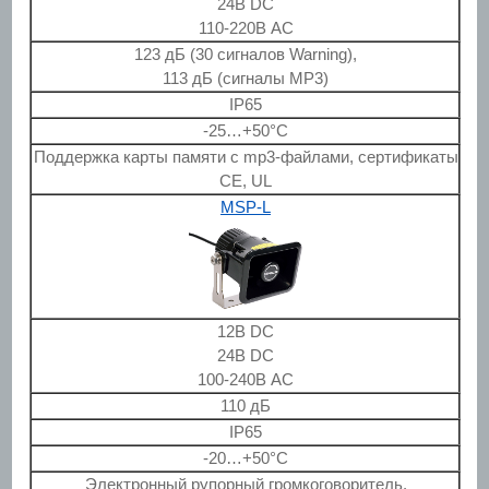
24В DC
110-220В AC
123 дБ (30 сигналов Warning),
113 дБ (сигналы MP3)
IP65
-25…+50°C
Поддержка карты памяти с mp3-файлами, сертификаты
CE, UL
MSP-L
12В DC
24В DC
100-240В AC
110 дБ
IP65
-20…+50°C
Электронный рупорный громкоговоритель.