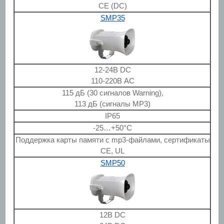
CE (DC)
SMP35
12-24В DC
110-220В AC
115 дБ (30 сигналов Warning),
113 дБ (сигналы MP3)
IP65
-25…+50°C
Поддержка карты памяти с mp3-файлами, сертификаты
CE, UL
SMP50
12В DC