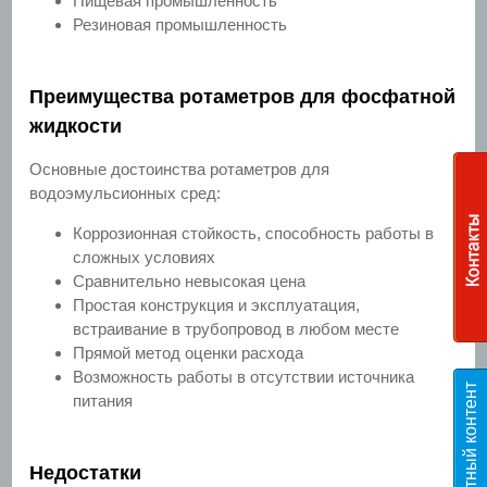
Пищевая промышленность
Резиновая промышленность
Преимущества ротаметров для фосфатной
жидкости
Основные достоинства ротаметров для
водоэмульсионных сред:
Коррозионная стойкость, способность работы в
сложных условиях
Сравнительно невысокая цена
Простая конструкция и эксплуатация,
встраивание в трубопровод в любом месте
Прямой метод оценки расхода
Возможность работы в отсутствии источника
Э
к
с
п
е
р
т
н
ы
й
к
о
н
т
е
н
т
T
E
S
питания
Недостатки