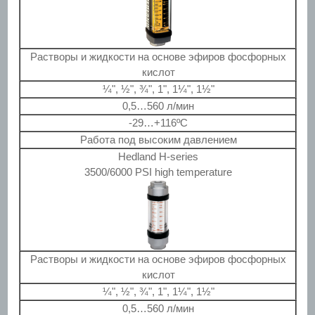
Растворы и жидкости на основе эфиров фосфорных
кислот
¼", ½", ¾", 1", 1¼", 1½"
0,5…560 л/мин
-29…+116ºС
Работа под высоким давлением
Hedland H-series
3500/6000 PSI high temperature
Растворы и жидкости на основе эфиров фосфорных
кислот
¼", ½", ¾", 1", 1¼", 1½"
0,5…560 л/мин