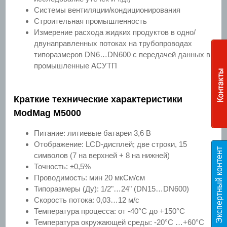
Системы вентиляции/кондиционирования
Строительная промышленность
Измерение расхода жидких продуктов в одно/
двунаправленных потоках на трубопроводах
типоразмеров DN6…DN600 с передачей данных в
промышленные АСУТП
Краткие технические характеристики
ModMag M5000
Питание: литиевые батареи 3,6 В
Отображение: LCD-дисплей; две строки, 15
Э
к
с
п
е
р
т
н
ы
й
к
о
н
т
е
н
т
T
E
S
символов (7 на верхней + 8 на нижней)
Точность: ±0,5%
Проводимость: мин 20 мкСм/см
Типоразмеры (Ду): 1/2"…24" (DN15…DN600)
Скорость потока: 0,03…12 м/с
Температура процесса: от -40°С до +150°С
Температура окружающей среды: -20°С …+60°С