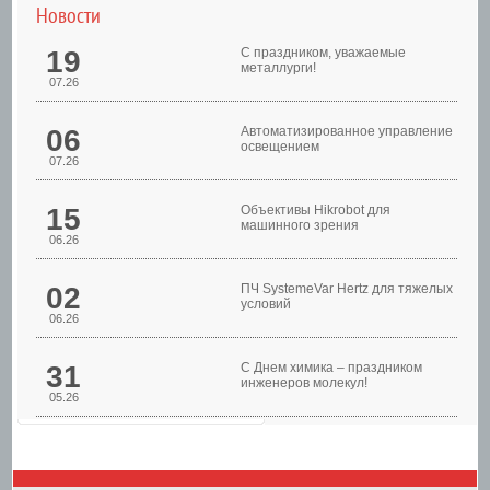
Новости
19
С праздником, уважаемые
металлурги!
07.26
06
Автоматизированное управление
освещением
07.26
Шкафы управления
15
Объективы Hikrobot для
машинного зрения
06.26
02
ПЧ SystemeVar Hertz для тяжелых
условий
06.26
31
С Днем химика – праздником
инженеров молекул!
05.26
Шкафы управления
насосами