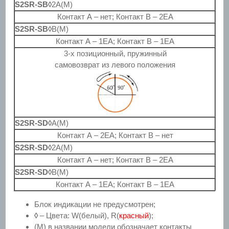
S2SR-SB◊
2A(M)
Контакт А – нет; Контакт B – 2EA
S2SR-SB◊
B(M)
Контакт А – 1EA; Контакт B – 1EA
3-х позиционный, пружинный
самовозврат из левого положения
S2SR-SD◊
A(M)
Контакт А – 2EA; Контакт B – нет
S2SR-SD◊
2A(M)
Контакт А – нет; Контакт B – 2EA
S2SR-SD◊
B(M)
Контакт А – 1EA; Контакт B – 1EA
Блок индикации не предусмотрен;
◊
– Цвета: W(белый), R(
красный
);
(M) в названии модели обозначает контакты