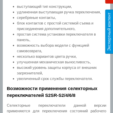
выступающий тип конструкции,
удлиненная выступающая ручка переключения,
Э
к
с
п
е
р
т
н
ы
й
к
о
н
т
е
н
т
T
E
S
серебряные контакты,
блок контактов с простой системой съема и
присоединения дополнительного,
простая система установки переключателя в
панель,
возможность выбора модели с функцией
самовозврата,
несколько вариантов цвета ручки,
улучшенная механическая выносливость,
высокий уровень защиты корпуса от внешних
загрязнителей,
увеличенный срок службы переключателя.
Возможности применения селекторных
переключателей S2SR-S2/4/6/8
Селекторные переключатели данной версии
применяются для переключения состояний рабочего