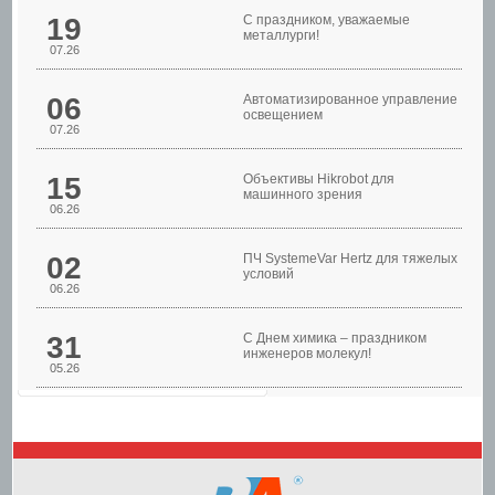
19
С праздником, уважаемые
металлурги!
07.26
06
Автоматизированное управление
освещением
07.26
Шкафы управления
15
Объективы Hikrobot для
машинного зрения
06.26
02
ПЧ SystemeVar Hertz для тяжелых
условий
06.26
31
С Днем химика – праздником
инженеров молекул!
05.26
Шкафы управления
насосами