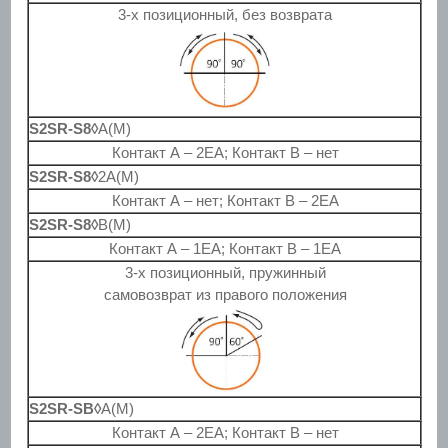
3-х позиционный, без возврата
S2SR-S8◊
A(M)
Контакт А – 2EA; Контакт B – нет
S2SR-S8◊
2A(M)
Контакт А – нет; Контакт B – 2EA
S2SR-S8◊
B(M)
Контакт А – 1EA; Контакт B – 1EA
3-х позиционный, пружинный
самовозврат из правого положения
S2SR-SB◊
A(M)
Контакт А – 2EA; Контакт B – нет