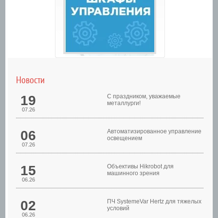
Новости
19
С праздником, уважаемые
металлурги!
07.26
06
Автоматизированное управление
освещением
07.26
Шкафы управления
15
Объективы Hikrobot для
машинного зрения
06.26
02
ПЧ SystemeVar Hertz для тяжелых
условий
06.26