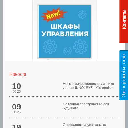
Э
к
с
п
е
р
т
н
ы
й
к
о
н
т
е
н
т
T
E
S
Новости
10
Новые микроволновые датчики
уровня INNOLEVEL Micropulse
08.26
09
Создавая пространство для
будущего
08.26
Шкафы управления
19
С праздником, уважаемые