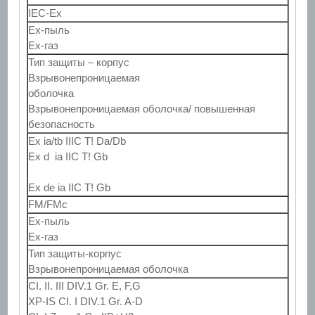
IEC-Ex
Ex-пыль
Ex-газ
Тип защиты – корпус
Взрывонепроницаемая
оболочка
Взрывонепроницаемая оболочка/ повышенная
безопасность
Ex ia/tb IIIC T! Da/Db
Ex d ia IIC T! Gb
Ex de ia IIC T! Gb
FM/FMc
Ex-пыль
Ex-газ
Тип защиты-корпус
Взрывонепроницаемая оболочка
CI. II. III DIV.1 Gr. E, F,G
XP-IS CI. I DIV.1 Gr. A-D