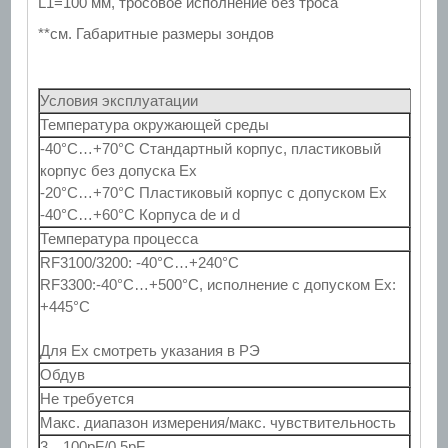
L1=100 мм, тросовое исполнение без троса
**см. Габаритные размеры зондов
Условия эксплуатации
Температура окружающей среды
-40°С…+70°С Стандартный корпус, пластиковый
корпус без допуска Ex
-20°С…+70°С Пластиковый корпус с допуском Ex
-40°С…+60°С Корпуса de и d
Температура процесса
RF3100/3200: -40°С…+240°С
RF3300:-40°С…+500°С, исполнение с допуском Ex:
+445°С
Для Ex смотреть указания в РЭ
Обдув
Не требуется
Макс. диапазон измерения/макс. чувствительность
3…100pF/0.5pF