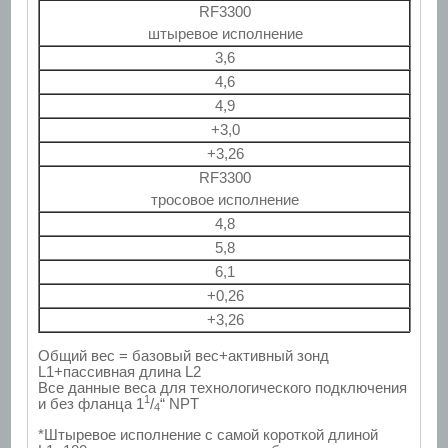
RF3300
штыревое исполнение
3,6
4,6
4,9
+3,0
+3,26
RF3300
тросовое исполнение
4,8
5,8
6,1
+0,26
+3,26
Общий вес = базовый вес+активный зонд
L1+пассивная длина L2
Все данные веса для технологического подключения
1
и без фланца 1
/
“ NPT
4
*Штыревое исполнение с самой короткой длиной