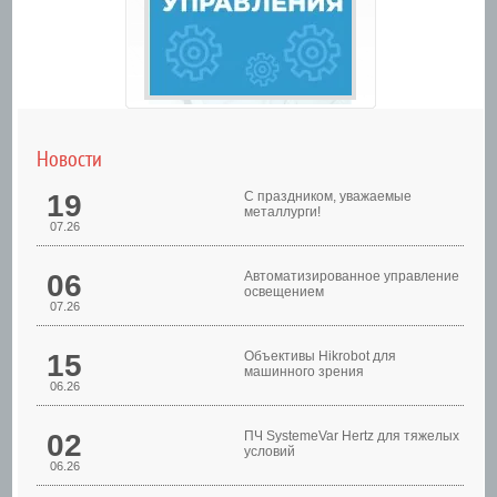
Новости
19
С праздником, уважаемые
металлурги!
07.26
06
Автоматизированное управление
освещением
07.26
Шкафы управления
15
Объективы Hikrobot для
машинного зрения
06.26
02
ПЧ SystemeVar Hertz для тяжелых
условий
06.26