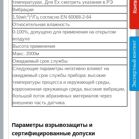
температурах. Для Ex смотреть указания в РЭ
Вибрации
2
2
1,5(м/c
)
/Гц согласно EN 60068-2-64
Относительная влажность
0-100%, допущено для применения на открытом
воздухе
Э
к
с
п
е
р
т
н
ы
й
к
о
н
т
е
н
т
T
E
S
Высота применения
Макс. 2000м
Ожидаемый срок службы
Следующие параметры негативно влияют на
ожидаемый срок службы прибора: высокие
температуры процесса и окружающей среды,
коррозионная оркужающя среда, высокие вибрации,
большой поток абразивных материалов через
внешнюю часть датчика
Параметры взрывозащиты и
сертифицированные допуски