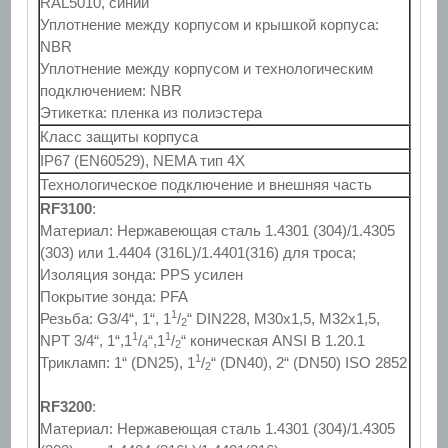
RAL5010, синий
Уплотнение между корпусом и крышкой корпуса:
NBR
Уплотнение между корпусом и технологическим
подключением: NBR
Этикетка: пленка из полиэстера
Класс защиты корпуса
IP67 (EN60529), NEMA тип 4X
Технологическое подключение и внешняя часть
RF3100
:
Материал: Нержавеющая сталь 1.4301 (304)/1.4305
(303) или 1.4404 (316L)/1.4401(316) для троса;
Изоляция зонда: PPS усилен
Покрытие зонда: PFA
1
Резьба: G3/4“, 1“, 1
/
“ DIN228, M30x1,5, M32x1,5,
2
1
1
NPT 3/4“, 1“,1
/
“,1
/
“ коническая ANSI B 1.20.1
4
2
1
Трикламп: 1“ (DN25), 1
/
“ (DN40), 2“ (DN50) ISO 2852
2
RF3200
:
Материал: Нержавеющая сталь 1.4301 (304)/1.4305