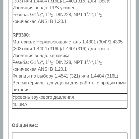
(303) или 1.4404 (316L)/1.4401(316) для троса;
Изоляция зонда: PPS усилен
1
1
1
1
Резьба: G1
/
“, 1
/
“ DIN228, NPT 1
/
“,1
/
“
4
2
4
2
коническая ANSI B 1.20.1
RF3300
:
Материал: Нержавеющая сталь 1.4301 (304)/1.4305
(303) или 1.4404 (316L)/1.4401(316) для троса;
Изоляция зонда: керамика
1
1
1
1
Резьба: G1
/
“, 1
/
“ DIN228, NPT 1
/
“,1
/
“
4
2
4
2
коническая ANSI B 1.20.1
Фланцы по выбору 1.4541 (321) или 1.4404 (316L)
Все материалы допущены для работы с продуктами
питания
Уровень звукового давления
40 dBA
Общий вес: