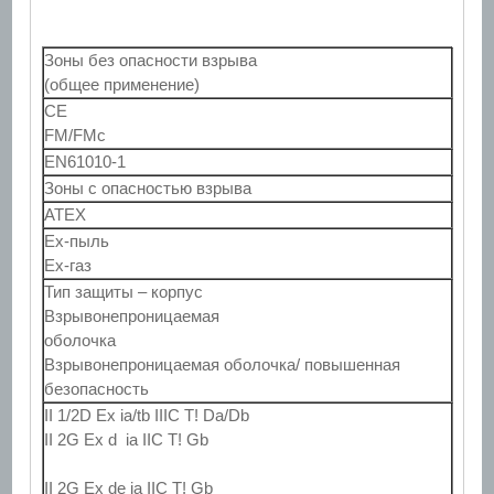
Зоны без опасности взрыва
(общее применение)
CE
FM/FMc
EN61010-1
Зоны с опасностью взрыва
ATEX
Ex-пыль
Ex-газ
Тип защиты – корпус
Взрывонепроницаемая
оболочка
Взрывонепроницаемая оболочка/ повышенная
безопасность
II 1/2D Ex ia/tb IIIC T! Da/Db
II 2G Ex d ia IIC T! Gb
II 2G Ex de ia IIC T! Gb