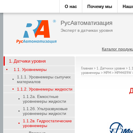
О нас
Почему мы
Наш
РусАвтоматизация
Эксперт в датчиках уровня
Каталог продук
1. Датчики уровня
Главная
>
1. Датчики уровня
>
1.
1.1. Уровнемеры
уровнемеры
>
MPM
>
MPM489W
1.1.1. Уровнемеры сыпучих
материалов
1.1.2. Уровнемеры жидкости
Д
1.1.2а. Емкостные
уровнемеры жидкости
1.1.2б. Ультразвуковые
уровнемеры жидкости
1.1.2в. Гидростатические
уровнемеры