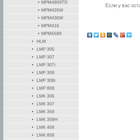
MPM4809TD
Если у вас ост
MPM426W
MPM436W
MPM416
MPM5589
HLM
LMP 305
LMP 307
LMP 307i
LMP 308
LMP 308i
LMP 808
LMK 306
LMK 307
LMK 358
LMK 358H
LMK 458
LMK 858