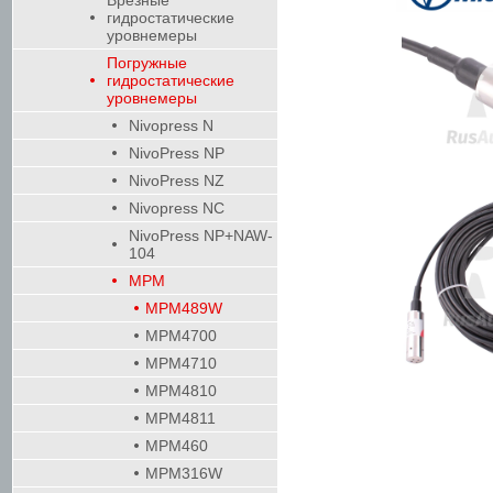
Врезные
гидростатические
уровнемеры
Погружные
гидростатические
уровнемеры
Nivopress N
NivoPress NP
NivoPress NZ
Nivopress NC
NivoPress NP+NAW-
104
MPM
MPM489W
MPM4700
MPM4710
MPM4810
MPM4811
MPM460
MPM316W