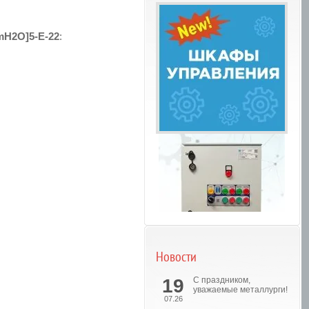
mH2O]5-E-22
:
Новости
Шкафы управления
19
С праздником,
уважаемые металлурги!
07.26