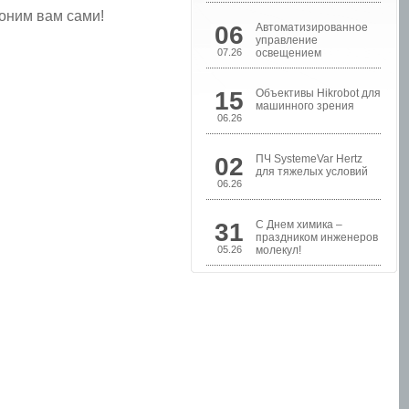
воним вам сами!
06
Автоматизированное
управление
07.26
освещением
15
Объективы Hikrobot для
машинного зрения
06.26
02
ПЧ SystemeVar Hertz
Шкафы управления
для тяжелых условий
насосами
06.26
31
С Днем химика –
праздником инженеров
05.26
молекул!
Шкафы контроля и
управления уровнем