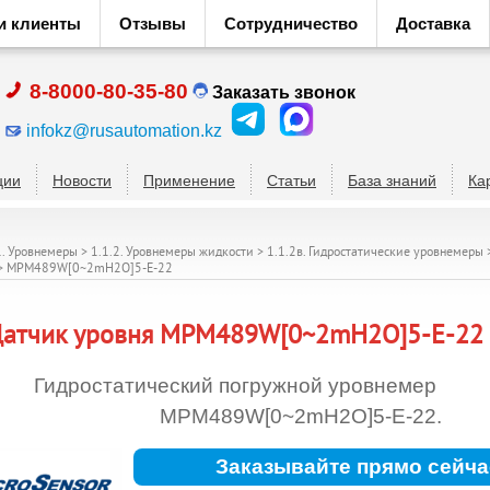
и клиенты
Отзывы
Сотрудничество
Доставка
8-8000-80-35-80
Заказать звонок
infokz@rusautomation.kz
ции
Новости
Применение
Статьи
База знаний
Ка
1. Уровнемеры
>
1.1.2. Уровнемеры жидкости
>
1.1.2в. Гидростатические уровнемеры
>
MPM489W[0~2mH2O]5-E-22
атчик уровня
MPM489W[0~2mH2O]5-E-22
Гидростатический погружной уровнемер
MPM489W[0~2mH2O]5-E-22.
Заказывайте прямо сейча