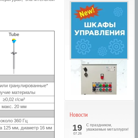
Tube
или гранулированные*
учие материалы
≥0,02 г/см³
макс. 20 мм
Новости
около 360 Гц
Шкафы управления
19
С праздником,
а 125 мм, диаметр 16 мм
уважаемые металлурги!
07.26