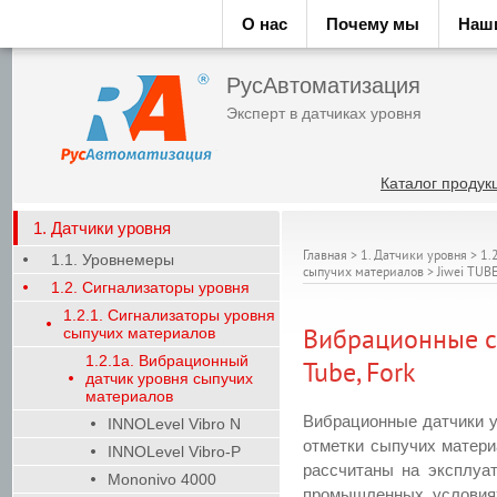
О нас
Почему мы
Наш
РусАвтоматизация
Эксперт в датчиках уровня
Каталог продук
1. Датчики уровня
Главная
>
1. Датчики уровня
>
1.
1.1. Уровнемеры
сыпучих материалов
>
Jiwei TUB
1.2. Сигнализаторы уровня
1.2.1. Сигнализаторы уровня
сыпучих материалов
Вибрационные с
1.2.1а. Вибрационный
Tube, Fork
датчик уровня сыпучих
материалов
Вибрационные датчики у
INNOLevel Vibro N
отметки сыпучих матери
INNOLevel Vibro-P
рассчитаны на эксплуа
Mononivo 4000
промышленных условиях