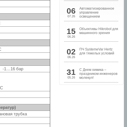
06
Автоматизированное
управление
07.26
освещением
C
15
Объективы Hikrobot для
машинного зрения
06.26
C
02
ПЧ SystemeVar Hertz
Шкафы управления
для тяжелых условий
насосами
06.26
-1…16 бар
31
С Днем химика –
праздником инженеров
05.26
молекул!
°C
ератур)
ановая трубка
Шкафы контроля и
управления уровнем