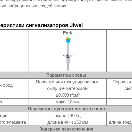
ных вибрационных воздействиях.
еристики сигнализаторов Jiwei
Fork
Параметры среды
Порошки или гранулированные
Порошки 
х сред
сыпучие материалы
сып
≥0,008 г/см³
ул
макс. 10 мм
Параметры чувствительного зонда
ации
около 140 Гц
ого элемента
длина вилки 150 мм
длина зонд
Задержка переключения