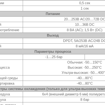
нии
0,5 сек
1 сек
Питание
20…253В AC/20…72В D
й
10…36В DC
потребление
8 ВА (AC); 1,5 Вт (DC)
Выход
DPDT, 5A/253В AC/24В D
й
8 мА/16 мА
Параметры процесса
-1…25 бар
Обычная: -50…150°C
оцесса
Высокая: -50…250°C
Ультра-высокая: -50…400
ющей среды
-40…80°C
ртировка
-40…80°C
тры системы охлаждения (только для ультра-высоких темп
оздуха
6х4 (внешний диаметр 6 мм) полиурет
духа
8 бар
ть потока