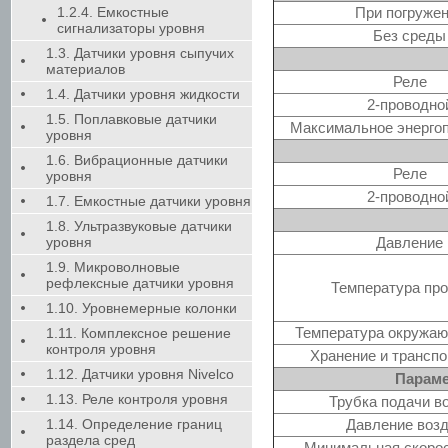
1.2.4. Емкостные
При погруже
сигнализаторы уровня
Без среды
1.3. Датчики уровня сыпучих
материалов
Реле
1.4. Датчики уровня жидкости
2-проводно
1.5. Поплавковые датчики
Максимальное энерго
уровня
1.6. Вибрационные датчики
Реле
уровня
2-проводно
1.7. Емкостные датчики уровня
1.8. Ультразвуковые датчики
уровня
Давление
1.9. Микроволновые
рефлексные датчики уровня
Температура пр
1.10. Уровнемерные колонки
Температура окружа
1.11. Комплексное решение
контроля уровня
Хранение и транспо
1.12. Датчики уровня Nivelco
Параме
1.13. Реле контроля уровня
Трубка подачи в
1.14. Определение границ
Давление воз
раздела сред
Минимальная скорос