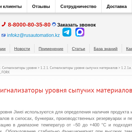
и клиенты
Отзывы
Сотрудничество
Доставка
8-8000-80-35-80
Заказать звонок
infokz@rusautomation.kz
ции
Новости
Применение
Статьи
База знаний
Ка
2. Сигнализаторы уровня
>
1.2.1. Сигнализаторы уровня сыпучих материалов
>
1.2.1а
E, FORK
игнализаторы уровня сыпучих материалов 
ровня Jiwei используются для определения наличия продукта 
алов в силосах, бункерах, производственных резервуарах и п
тацию в диапазоне температур от –50 до +400 °C и подходя
. Оборудование стабильно функционирует при высоких темп