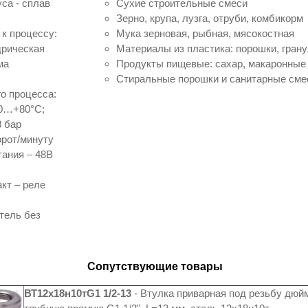
са - сплав
Сухие строительные смеси
Зерно, крупа, лузга, отруби, комбикорм
к процессу:
Мука зерновая, рыбная, мясокостная
дрическая
Материалы из пластика: порошки, гран
ма
Продукты пищевые: сахар, макаронные и
Стиральные порошки и санитарные сме
о процесса:
30…+80°С;
8 бар
орот/минуту
ания – 48В
кт – реле
тель без
Сопутствующие товары
ВТ12x18н10тG1 1/2-13
- Втулка приварная под резьбу дюй