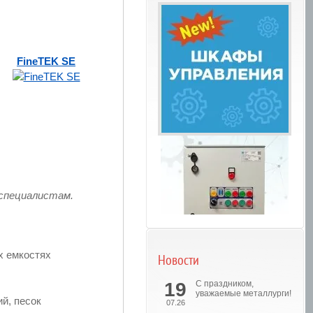
FineTEK SE
 специалистам.
х емкостях
Новости
Шкафы управления
19
С праздником,
уважаемые металлурги!
й, песок
07.26