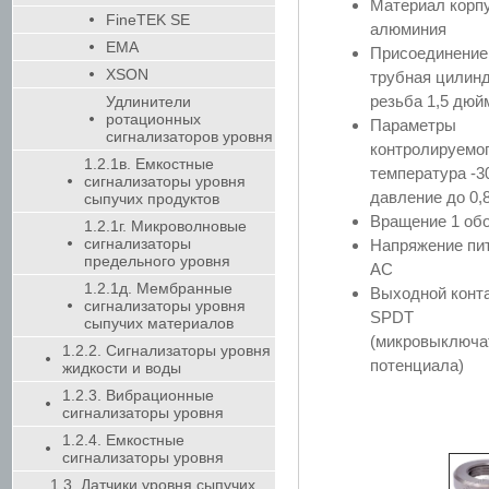
Материал корпу
FineTEK SE
алюминия
EMA
Присоединение 
XSON
трубная цилин
резьба 1,5 дюй
Удлинители
ротационных
Параметры
сигнализаторов уровня
контролируемог
1.2.1в. Емкостные
температура -
сигнализаторы уровня
давление до 0,
сыпучих продуктов
Вращение 1 об
1.2.1г. Микроволновые
сигнализаторы
Напряжение пит
предельного уровня
AC
1.2.1д. Мембранные
Выходной конта
сигнализаторы уровня
SPDT
сыпучих материалов
(микровыключа
1.2.2. Сигнализаторы уровня
потенциала)
жидкости и воды
1.2.3. Вибрационные
сигнализаторы уровня
1.2.4. Емкостные
сигнализаторы уровня
1.3. Датчики уровня сыпучих