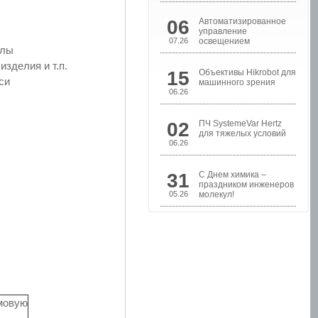
06
Автоматизированное
управление
07.26
освещением
улы
зделия и т.п.
15
Объективы Hikrobot для
си
машинного зрения
06.26
02
ПЧ SystemeVar Hertz
Шкафы управления
для тяжелых условий
насосами
06.26
31
С Днем химика –
праздником инженеров
05.26
молекул!
мовую
Шкафы контроля и
управления уровнем