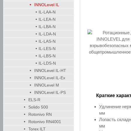
INNOLevel IL
IL-LAA-N
IL-LEA-N
IL-LBA-N
IL-LDA-N
IL-LAS-N
IL-LES-N
IL-LBS-N
IL-LDS-N
INNOLevel IL-HT
INNOLevel IL-Ex
INNOLevel M
INNOLevel IL-PS
Краткие харак
ELS-R
Удлинение нер
Solido 500
мм
Rotonivo RN
Лопасть складн
Rotonivo RN4001
мм
Torex ILT