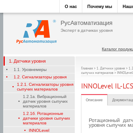
О нас
Почему мы
Наш
РусАвтоматизация
Эксперт в датчиках уровня
Каталог продук
1. Датчики уровня
Главная
>
1. Датчики уровня
>
1.
1.1. Уровнемеры
сыпучих материалов
>
INNOLevel
1.2. Сигнализаторы уровня
1.2.1. Сигнализаторы уровня
INNOLevel IL-LC
сыпучих материалов
1.2.1а. Вибрационный
Описание
Документац
датчик уровня сыпучих
материалов
1.2.1б. Ротационные
датчики уровня сыпучих
Ротационный дат
материалов
уровня сыпучих ма
INNOLevel