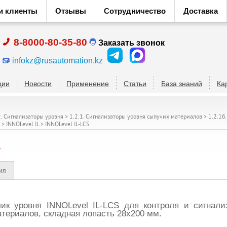
и клиенты
Отзывы
Сотрудничество
Доставка
8-8000-80-35-80
Заказать звонок
infokz@rusautomation.kz
ции
Новости
Применение
Статьи
База знаний
Ка
2. Сигнализаторы уровня
>
1.2.1. Сигнализаторы уровня сыпучих материалов
>
1.2.1б
>
INNOLevel IL
>
INNOLevel IL-LCS
S
ия
чик уровня
INNOLevel IL-LCS
для контроля и сигнали
териалов, складная лопасть 28х200 мм.