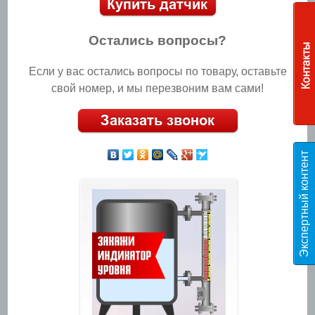
Остались вопросы?
Если у вас остались вопросы по товару, оставьте
свой номер, и мы перезвоним вам сами!
Э
к
с
п
е
р
т
н
ы
й
к
о
н
т
е
н
т
T
E
S