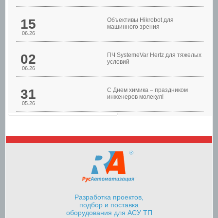
Шкафы управления
15
Объективы Hikrobot для
машинного зрения
06.26
02
ПЧ SystemeVar Hertz для тяжелых
условий
06.26
31
С Днем химика – праздником
инженеров молекул!
05.26
Шкафы управления
насосами
Разработка проектов,
подбор и поставка
оборудования для АСУ ТП